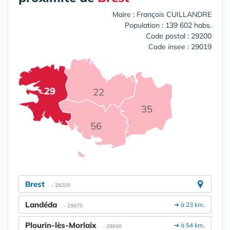
Maire : François CUILLANDRE
Population : 139 602 habs.
Code postal : 29200
Code insee : 29019
29
22
35
56
Brest
- 29200
Landéda
➔ à 23 km.
- 29870
Plourin-lès-Morlaix
➔ à 54 km.
- 29600