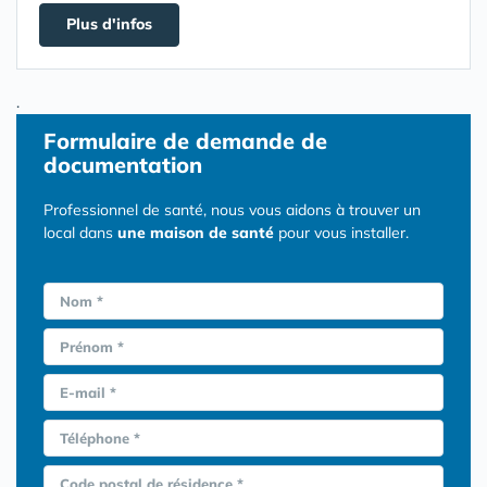
Plus d'infos
.
Formulaire
de demande de
documentation
Professionnel de santé, nous vous aidons à trouver un
local dans
une maison de santé
pour vous installer.
Nom *
Prénom *
E-mail *
Téléphone *
Code postal de résidence *