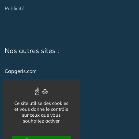
Publicité
Nos autres sites :
Capgeris.com
CapResidencesSeniors.com
Emploi-formation-sante.com
Ce site utilise des cookies
Seniorissimmo.com
et vous donne le contrôle
sur ceux que vous
Creche-et-naissance.com
souhaitez activer
Co-Living & Co-Working