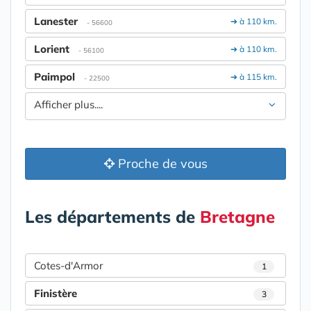
Lanester
➔ à 110 km.
- 56600
Lorient
➔ à 110 km.
- 56100
Paimpol
➔ à 115 km.
- 22500
Afficher plus....
Proche de vous
Les départements de
Bretagne
Cotes-d'Armor
1
Finistère
3