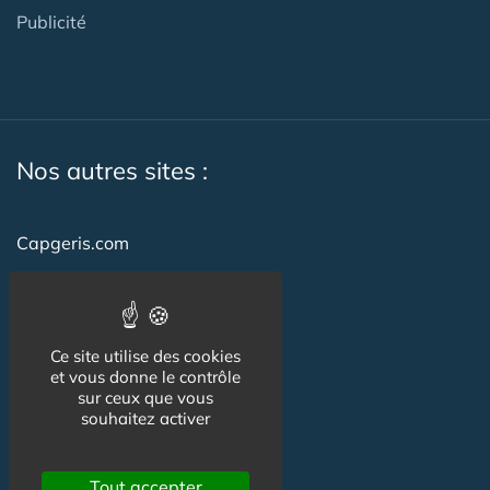
Publicité
Nos autres sites :
Capgeris.com
CapResidencesSeniors.com
Emploi-formation-sante.com
Ce site utilise des cookies
Seniorissimmo.com
et vous donne le contrôle
sur ceux que vous
Creche-et-naissance.com
souhaitez activer
Co-Living & Co-Working
Tout accepter