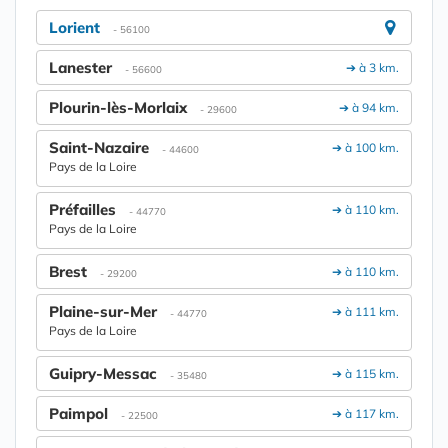
Lorient
- 56100
Lanester
➔ à 3 km.
- 56600
Plourin-lès-Morlaix
➔ à 94 km.
- 29600
Saint-Nazaire
➔ à 100 km.
- 44600
Pays de la Loire
Préfailles
➔ à 110 km.
- 44770
Pays de la Loire
Brest
➔ à 110 km.
- 29200
Plaine-sur-Mer
➔ à 111 km.
- 44770
Pays de la Loire
Guipry-Messac
➔ à 115 km.
- 35480
Paimpol
➔ à 117 km.
- 22500