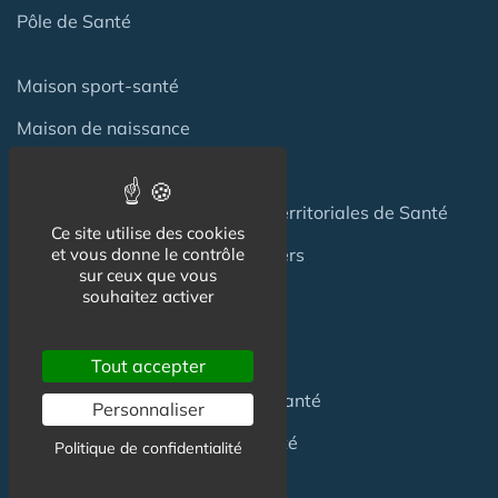
Pôle de Santé
Maison sport-santé
Maison de naissance
Centre de Soins et de Prévention
Communauté Professionnelles Territoriales de Santé
Ce site utilise des cookies
Hotel Patient & Hôtels Hospitaliers
et vous donne le contrôle
sur ceux que vous
souhaitez activer
Pour les
Professionnels
Tout accepter
Location locaux
en Maison de Santé
Personnaliser
Achat locaux
en Maison de Santé
Politique de confidentialité
Emploi
en Centre de Santé