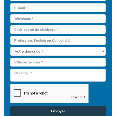
E-mail *
Téléphone *
Code postal de résidence *
Profession, Société ou Collectivité
Ville recherchée *
Envoyer