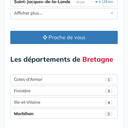
Saint-Jacques-de-la-Lande
➔ à 128 km.
- 35136
Afficher plus....
Proche de vous
Les départements de
Bretagne
Cotes-d'Armor
1
Finistère
3
Ille-et-Vilaine
4
Morbihan
2