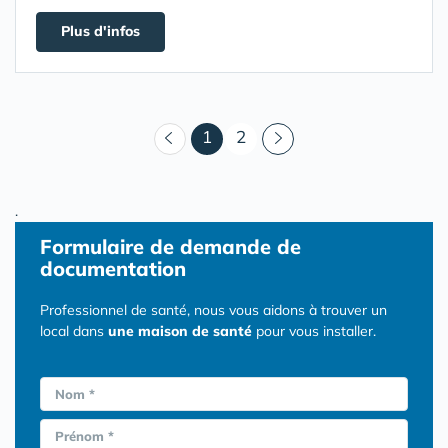
Plus d'infos
(courant)
1
2
.
Formulaire
de demande de
documentation
Professionnel de santé, nous vous aidons à trouver un
local dans
une maison de santé
pour vous installer.
Nom *
Prénom *