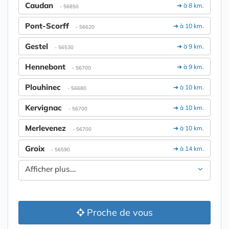
Caudan
➔ à 8 km.
- 56850
Pont-Scorff
➔ à 10 km.
- 56620
Gestel
➔ à 9 km.
- 56530
Hennebont
➔ à 9 km.
- 56700
Plouhinec
➔ à 10 km.
- 56680
Kervignac
➔ à 10 km.
- 56700
Merlevenez
➔ à 10 km.
- 56700
Groix
➔ à 14 km.
- 56590
Afficher plus....
Proche de vous