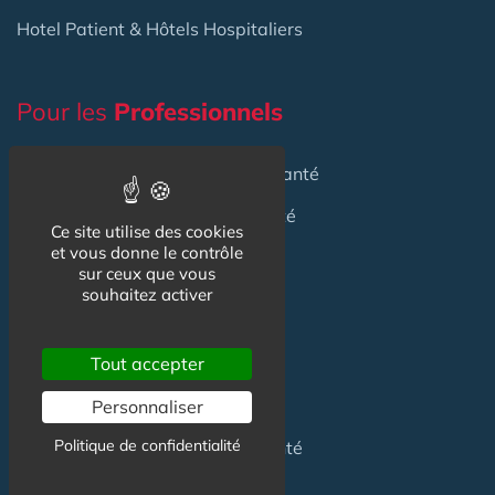
Hotel Patient & Hôtels Hospitaliers
Pour les
Professionnels
Location locaux
en Maison de Santé
Achat locaux
en Maison de Santé
Ce site utilise des cookies
et vous donne le contrôle
Emploi
en Centre de Santé
sur ceux que vous
souhaitez activer
S'installer
en Maison de Santé
Créer
une Maison de Santé
Tout accepter
Financer
une Maison de Santé
Personnaliser
Politique de confidentialité
Investir
dans une Maison de Santé