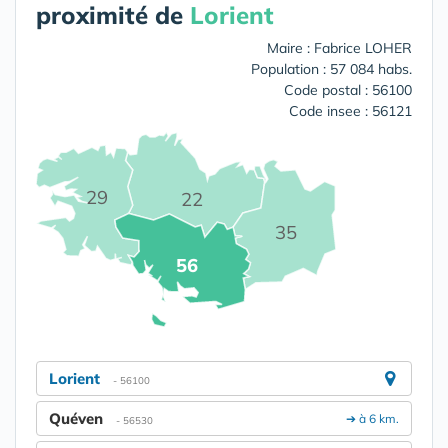
proximité de
Lorient
Maire : Fabrice LOHER
Population : 57 084 habs.
Code postal : 56100
Code insee : 56121
29
22
35
56
Lorient
- 56100
Quéven
➔ à 6 km.
- 56530