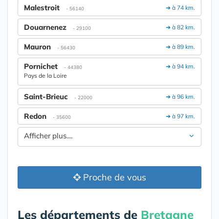
Malestroit
➔ à 74 km.
- 56140
Douarnenez
➔ à 82 km.
- 29100
Mauron
➔ à 89 km.
- 56430
Pornichet
➔ à 94 km.
- 44380
Pays de la Loire
Saint-Brieuc
➔ à 96 km.
- 22000
Redon
➔ à 97 km.
- 35600
Afficher plus....
Proche de vous
Les départements de
Bretagne