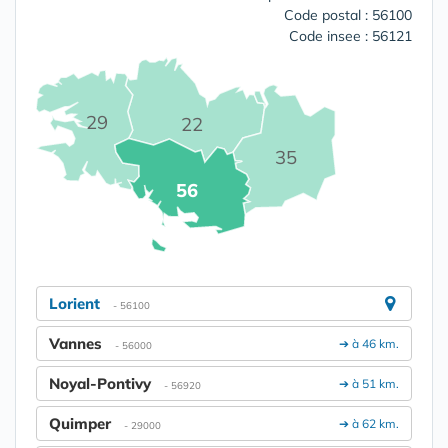
Code postal : 56100
Code insee : 56121
29
22
35
56
Lorient
- 56100
Vannes
➔ à 46 km.
- 56000
Noyal-Pontivy
➔ à 51 km.
- 56920
Quimper
➔ à 62 km.
- 29000