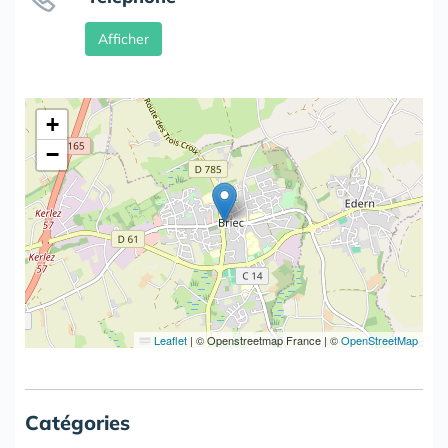
Afficher
+
−
Leaflet
|
© Openstreetmap France | ©
OpenStreetMap
Catégories