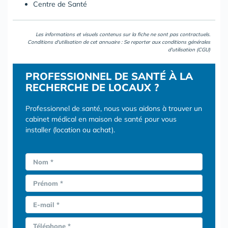
Centre de Santé
Les informations et visuels contenus sur la fiche ne sont pas contractuels.
Conditions d'utilisation de cet annuaire : Se reporter aux
conditions générales
d'utilisation (CGU)
PROFESSIONNEL DE SANTÉ À LA
RECHERCHE DE LOCAUX ?
Professionnel de santé, nous vous aidons à trouver un
cabinet médical en maison de santé pour vous
installer (location ou achat).
Nom *
Prénom *
E-mail *
Téléphone *