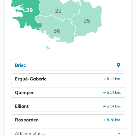
29
22
35
56
Briec
Ergué-Gabéric
➔ à 12 km.
Quimper
➔ à 14 km.
Elliant
➔ à 14 km.
Rosporden
➔ à 20 km.
Afficher plus....