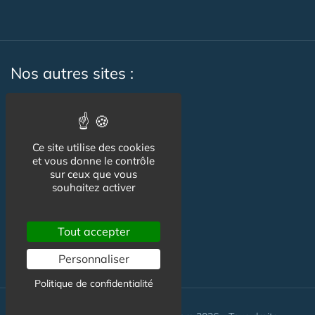
Nos autres sites :
Capgeris.com
CapResidencesSeniors.com
Ce site utilise des cookies
et vous donne le contrôle
Emploi-formation-sante.com
sur ceux que vous
souhaitez activer
Seniorissimmo.com
Creche-et-naissance.com
Tout accepter
Co-Living & Co-Working
Personnaliser
Politique de confidentialité