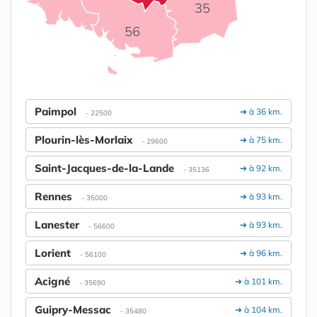
35
56
Paimpol
➔ à 36 km.
- 22500
Plourin-lès-Morlaix
➔ à 75 km.
- 29600
Saint-Jacques-de-la-Lande
➔ à 92 km.
- 35136
Rennes
➔ à 93 km.
- 35000
Lanester
➔ à 93 km.
- 56600
Lorient
➔ à 96 km.
- 56100
Acigné
➔ à 101 km.
- 35690
Guipry-Messac
➔ à 104 km.
- 35480