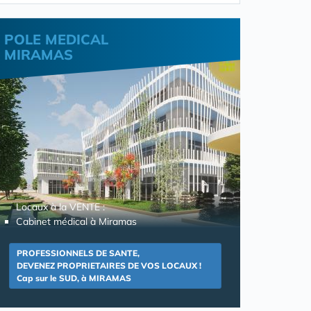
POLE MEDICAL
MIRAMAS
Locaux à la VENTE :
Cabinet médical à Miramas
PROFESSIONNELS DE SANTE,
DEVENEZ PROPRIETAIRES DE VOS LOCAUX !
Cap sur le SUD, à MIRAMAS