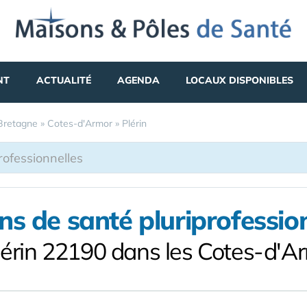
NT
ACTUALITÉ
AGENDA
LOCAUX DISPONIBLES
Bretagne
»
Cotes-d'Armor
»
Plérin
s de santé pluriprofessio
lérin 22190 dans les Cotes-d'A