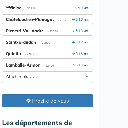
Yffiniac
➔ à 9 km.
- 22120
Châtelaudren-Plouagat
➔ à 16 km.
- 22170
Pléneuf-Val-André
➔ à 18 km.
- 22370
Saint-Brandan
➔ à 18 km.
- 22800
Quintin
➔ à 18 km.
- 22800
Lamballe-Armor
➔ à 19 km.
- 22400
Afficher plus....
Proche de vous
Les départements de