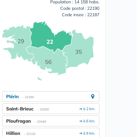
Population : 14 158 habs.
Code postal : 22190
Code insee : 22187
29
22
35
56
Plérin
- 22190
Saint-Brieuc
➔ à 2 km.
- 22000
Ploufragan
➔ à 6 km.
- 22440
Hillion
➔ à 8 km.
- 22120