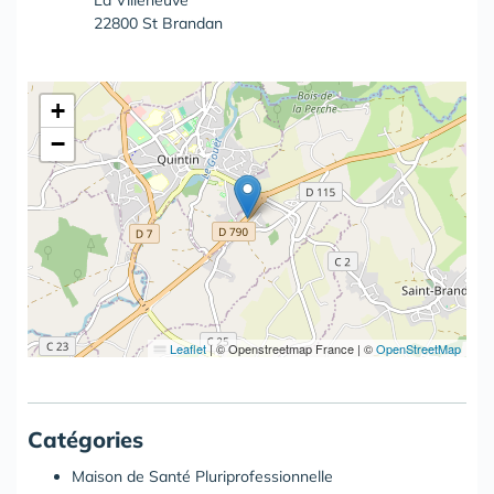
La Villeneuve
22800 St Brandan
+
−
Leaflet
|
© Openstreetmap France | ©
OpenStreetMap
Catégories
Maison de Santé Pluriprofessionnelle