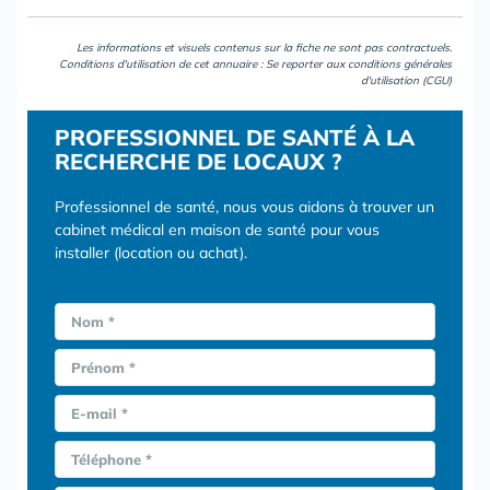
Les informations et visuels contenus sur la fiche ne sont pas contractuels.
Conditions d'utilisation de cet annuaire : Se reporter aux
conditions générales
d'utilisation (CGU)
PROFESSIONNEL DE SANTÉ À LA
RECHERCHE DE LOCAUX ?
Professionnel de santé, nous vous aidons à trouver un
cabinet médical en maison de santé pour vous
installer (location ou achat).
Nom *
Prénom *
E-mail *
Téléphone *