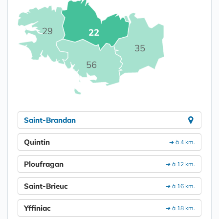
29
22
35
56
Saint-Brandan
Quintin
➔ à 4 km.
Ploufragan
➔ à 12 km.
Saint-Brieuc
➔ à 16 km.
Yffiniac
➔ à 18 km.