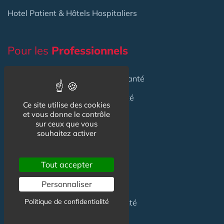
Hotel Patient & Hôtels Hospitaliers
Pour les
Professionnels
Location locaux
en Maison de Santé
Achat locaux
en Maison de Santé
Ce site utilise des cookies
et vous donne le contrôle
Emploi
en Centre de Santé
sur ceux que vous
souhaitez activer
S'installer
en Maison de Santé
Créer
une Maison de Santé
Tout accepter
Financer
une Maison de Santé
Personnaliser
Politique de confidentialité
Investir
dans une Maison de Santé