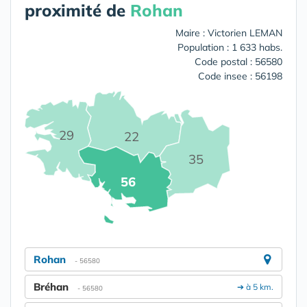
proximité de
Rohan
Maire : Victorien LEMAN
Population : 1 633 habs.
Code postal : 56580
Code insee : 56198
29
22
35
56
Rohan
- 56580
Bréhan
➔ à 5 km.
- 56580