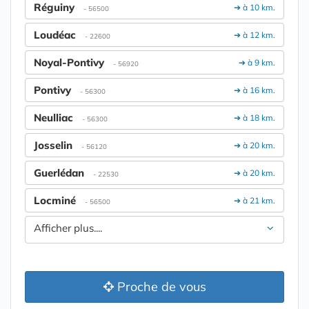
Réguiny
➔ à 10 km.
- 56500
Loudéac
➔ à 12 km.
- 22600
Noyal-Pontivy
➔ à 9 km.
- 56920
Pontivy
➔ à 16 km.
- 56300
Neulliac
➔ à 18 km.
- 56300
Josselin
➔ à 20 km.
- 56120
Guerlédan
➔ à 20 km.
- 22530
Locminé
➔ à 21 km.
- 56500
Afficher plus....
Proche de vous