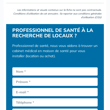
Les informations et visuels contenus sur la fiche ne sont pas contractuels.
Conditions d'utilisation de cet annuaire : Se reporter aux
conditions générales
d'utilisation (CGU)
PROFESSIONNEL DE SANTÉ À LA
RECHERCHE DE LOCAUX ?
Professionnel de santé, nous vous aidons à trouver un
cabinet médical en maison de santé pour vous
installer (location ou achat).
Nom *
Prénom *
E-mail *
Téléphone *