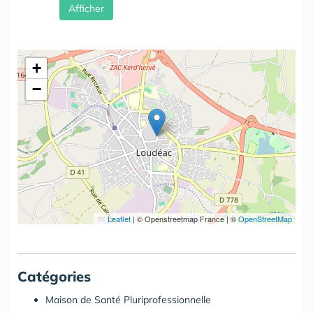
Afficher
+
−
Leaflet
|
© Openstreetmap France | ©
OpenStreetMap
Catégories
Maison de Santé Pluriprofessionnelle