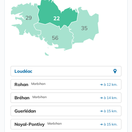
29
22
35
56
Loudéac
Rohan
Morbihan
➔ à 12 km.
Bréhan
Morbihan
➔ à 14 km.
Guerlédan
➔ à 15 km.
Noyal-Pontivy
Morbihan
➔ à 15 km.