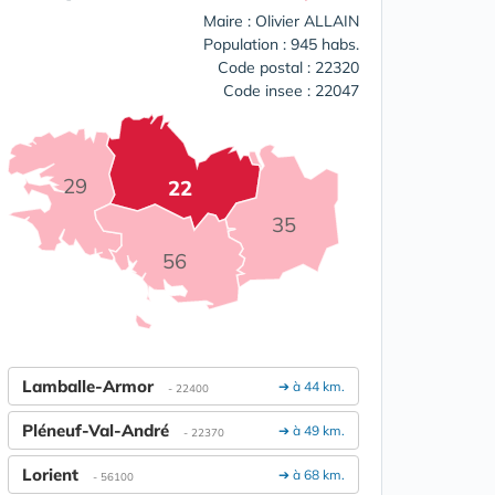
Maire : Olivier ALLAIN
Population : 945 habs.
Code postal : 22320
Code insee : 22047
29
22
35
56
Lamballe-Armor
➔ à 44 km.
- 22400
Pléneuf-Val-André
➔ à 49 km.
- 22370
Lorient
➔ à 68 km.
- 56100