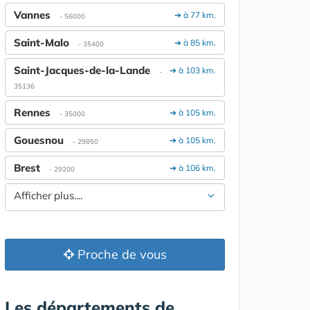
Vannes
➔ à 77 km.
- 56000
Saint-Malo
➔ à 85 km.
- 35400
Saint-Jacques-de-la-Lande
➔ à 103 km.
-
35136
Rennes
➔ à 105 km.
- 35000
Gouesnou
➔ à 105 km.
- 29850
Brest
➔ à 106 km.
- 29200
Afficher plus....
Proche de vous
Les départements de