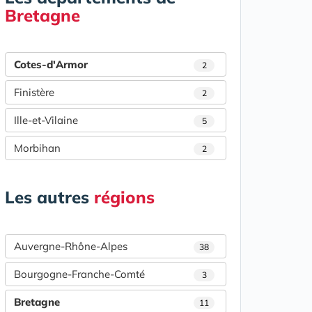
Bretagne
Cotes-d'Armor
2
Finistère
2
Ille-et-Vilaine
5
Morbihan
2
Les autres
régions
Auvergne-Rhône-Alpes
38
Bourgogne-Franche-Comté
3
Bretagne
11