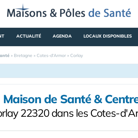
NT
ACTUALITÉ
AGENDA
LOCAUX DISPONIBLES
Santé
»
Bretagne
»
Cotes-d'Armor
»
Corlay
 Maison de Santé & Centr
orlay 22320 dans les Cotes-d'A