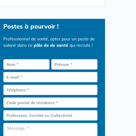
Postes
à pourvoir !
Professionnel de santé, opter pour un poste de
salarié dans ce
pôle de de santé
qui recrute !
Nom *
Prénom *
E-mail *
Téléphone *
Code postal de résidence *
Profession, Société ou Collectivité