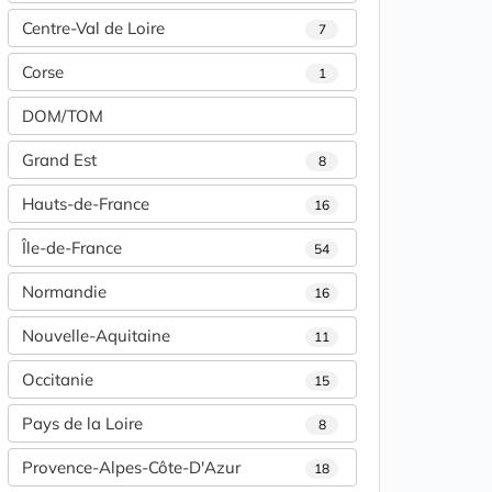
Centre-Val de Loire
7
Corse
1
DOM/TOM
Grand Est
8
Hauts-de-France
16
Île-de-France
54
Normandie
16
Nouvelle-Aquitaine
11
Occitanie
15
Pays de la Loire
8
Provence-Alpes-Côte-D'Azur
18