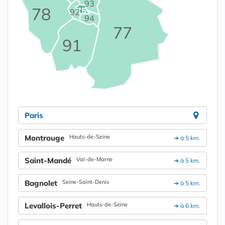
93
78
75
92
94
77
91
Paris
Montrouge
Hauts-de-Seine
➔ à 5 km.
Saint-Mandé
Val-de-Marne
➔ à 5 km.
Bagnolet
Seine-Saint-Denis
➔ à 5 km.
Levallois-Perret
Hauts-de-Seine
➔ à 6 km.