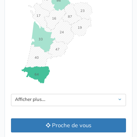
86
23
17
87
16
19
24
33
47
40
64
Afficher plus....
Proche de vous