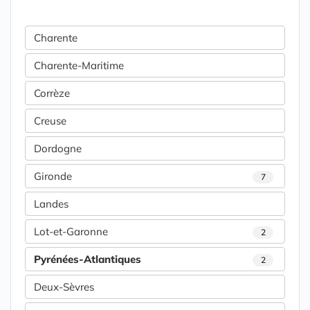
Charente
Charente-Maritime
Corrèze
Creuse
Dordogne
Gironde
7
Landes
Lot-et-Garonne
2
Pyrénées-Atlantiques
2
Deux-Sèvres