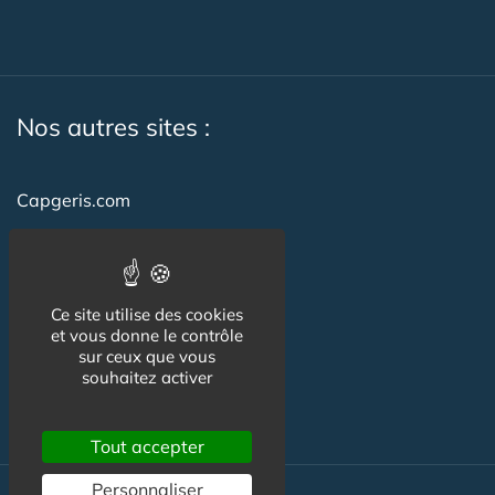
Nos autres sites :
Capgeris.com
CapResidencesSeniors.com
Emploi-formation-sante.com
Ce site utilise des cookies
Seniorissimmo.com
et vous donne le contrôle
sur ceux que vous
Creche-et-naissance.com
souhaitez activer
Co-Living & Co-Working
Tout accepter
Personnaliser