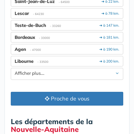
Saint-Jean-de-Luz
➔ à 22 km.
- 64500
Lescar
➔ à 78 km.
- 64230
Teste-de-Buch
➔ à 147 km.
- 33260
Bordeaux
➔ à 181 km.
- 33000
Agen
➔ à 190 km.
- 47000
Libourne
➔ à 200 km.
- 33500
Afficher plus....
Proche de vous
Les départements de la
Nouvelle-Aquitaine