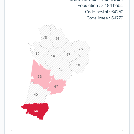
Population : 2 184 habs.
Code postal : 64250
Code insee : 64279
79
86
23
17
87
16
19
24
33
47
40
64