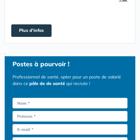
Plus d'infos
.
Postes
à pourvoir !
Professionnel de santé, opter pour un poste de salarié
dans ce
pôle de de santé
qui recrute !
Nom *
Prénom *
E-mail *