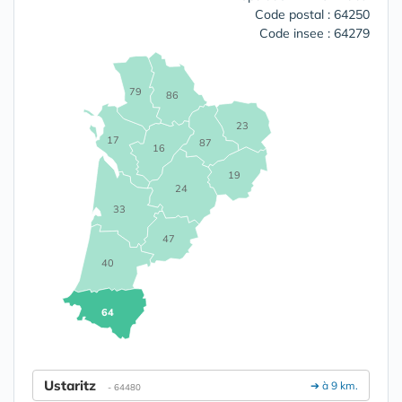
Code postal : 64250
Code insee : 64279
79
86
23
17
87
16
19
24
33
47
40
64
Ustaritz
➔ à 9 km.
- 64480