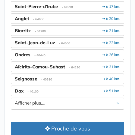
Saint-Pierre-d'Irube
➔ à 17 km.
- 64990
Anglet
➔ à 20 km.
- 64600
Biarritz
➔ à 21 km.
- 64200
Saint-Jean-de-Luz
➔ à 22 km.
- 64500
Ondres
➔ à 26 km.
- 40440
Aïcirits-Camou-Suhast
➔ à 31 km.
- 64120
Seignosse
➔ à 40 km.
- 40510
Dax
➔ à 51 km.
- 40100
Afficher plus....
Proche de vous