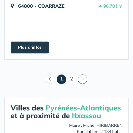
64800 - COARRAZE
➔ 96.78 km
Plus d'infos
(courant)
1
2
Villes des
Pyrénées-Atlantiques
et à proximité de
Itxassou
Maire : Michel HIRIBARREN
Population : 2 184 habs.