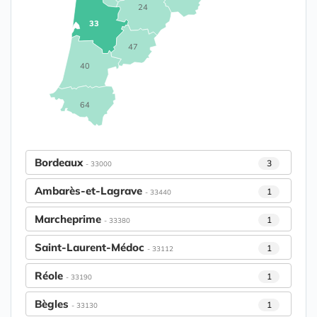
24
33
47
40
64
Bordeaux
3
- 33000
Ambarès-et-Lagrave
1
- 33440
Marcheprime
1
- 33380
Saint-Laurent-Médoc
1
- 33112
Réole
1
- 33190
Bègles
1
- 33130