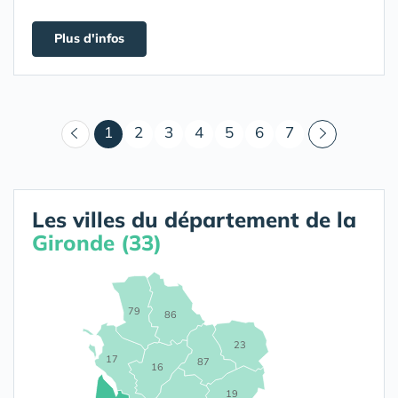
Plus d'infos
(courant)
1
2
3
4
5
6
7
Les villes du département de la
Gironde (33)
79
86
23
17
87
16
19