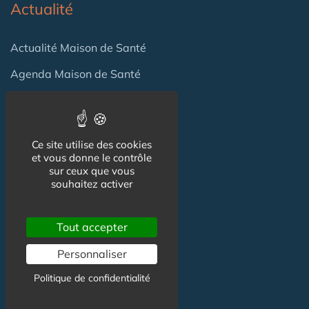
Actualité
Actualité Maison de Santé
Agenda Maison de Santé
Flux RSS
Newsletter
Ce site utilise des cookies
et vous donne le contrôle
sur ceux que vous
Reseaux Sociaux
souhaitez activer
Facebook
Tout accepter
X (ex-Twitter)
Personnaliser
Linkedin
Politique de confidentialité