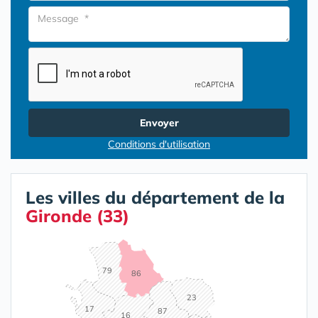
Envoyer
Conditions d'utilisation
Les villes du département de la
Gironde (33)
79
86
23
17
87
16