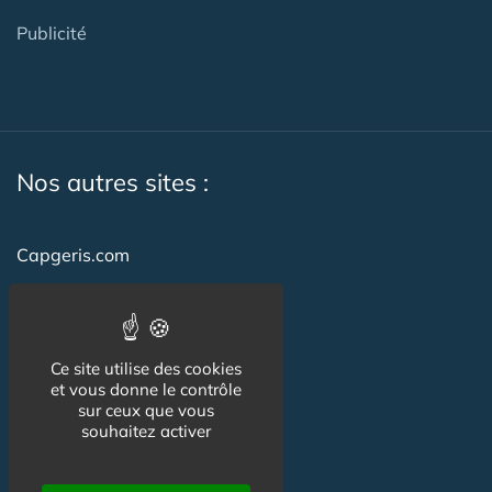
Publicité
Nos autres sites :
Capgeris.com
CapResidencesSeniors.com
Emploi-formation-sante.com
Ce site utilise des cookies
Seniorissimmo.com
et vous donne le contrôle
sur ceux que vous
Creche-et-naissance.com
souhaitez activer
Co-Living & Co-Working