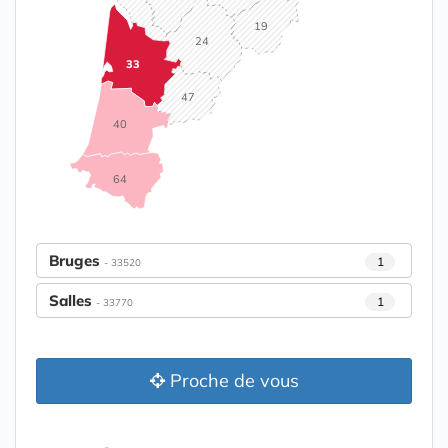
19
24
33
47
40
64
Bruges
1
- 33520
Salles
1
- 33770
Proche de vous