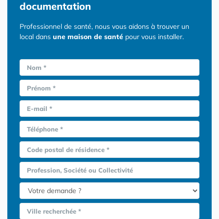
documentation
Professionnel de santé, nous vous aidons à trouver un
local dans
une maison de santé
pour vous installer.
Nom *
Prénom *
E-mail *
Téléphone *
Code postal de résidence *
Profession, Société ou Collectivité
Ville recherchée *