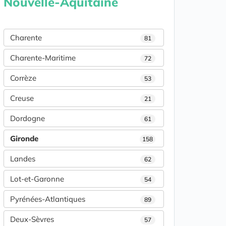
Nouvelle-Aquitaine
Charente
81
Charente-Maritime
72
Corrèze
53
Creuse
21
Dordogne
61
Gironde
158
Landes
62
Lot-et-Garonne
54
Pyrénées-Atlantiques
89
Deux-Sèvres
57