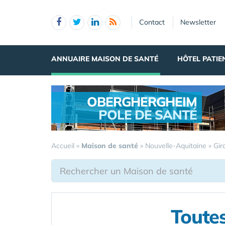
Panneau de gestion des cookies
Contact
Newsletter
ANNUAIRE MAISON DE SANTÉ
HÔTEL PATIE
OBERGHERGHEIM
POLE DE SANTÉ
.
Accueil
»
Maison de santé
»
Nouvelle-Aquitaine
»
Gir
Toutes