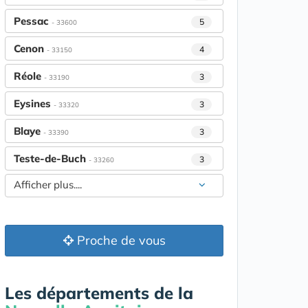
Pessac
5
- 33600
Cenon
4
- 33150
Réole
3
- 33190
Eysines
3
- 33320
Blaye
3
- 33390
Teste-de-Buch
3
- 33260
Afficher plus....
Proche de vous
Les départements de la