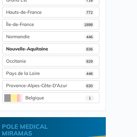
718
Hauts-de-France
772
Île-de-France
1898
Normandie
446
Nouvelle-Aquitaine
836
Occitanie
929
Pays de la Loire
446
Provence-Alpes-Côte-D'Azur
630
Belgique
1
POLE MEDICAL
MIRAMAS