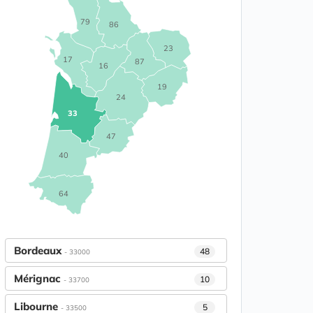
79
86
23
17
87
16
19
24
33
47
40
64
Bordeaux
48
- 33000
Mérignac
10
- 33700
Libourne
5
- 33500