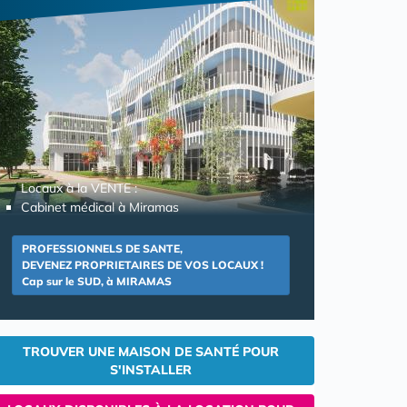
Locaux à la VENTE :
Cabinet médical à Miramas
PROFESSIONNELS DE SANTE,
DEVENEZ PROPRIETAIRES DE VOS LOCAUX !
Cap sur le SUD, à MIRAMAS
TROUVER UNE MAISON DE SANTÉ POUR
S'INSTALLER