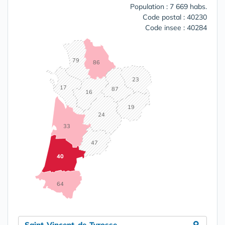
Population : 7 669 habs.
Code postal : 40230
Code insee : 40284
79
86
23
17
87
16
19
24
33
47
40
64
Saint-Vincent-de-Tyrosse