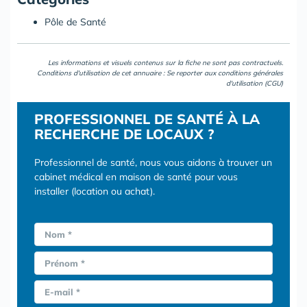
Pôle de Santé
Les informations et visuels contenus sur la fiche ne sont pas contractuels.
Conditions d'utilisation de cet annuaire : Se reporter aux
conditions générales
d'utilisation (CGU)
PROFESSIONNEL DE SANTÉ À LA
RECHERCHE DE LOCAUX ?
Professionnel de santé, nous vous aidons à trouver un
cabinet médical en maison de santé pour vous
installer (location ou achat).
Nom *
Prénom *
E-mail *