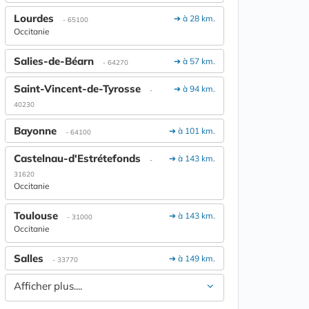
Lourdes
➔ à 28 km.
- 65100
Occitanie
Salies-de-Béarn
➔ à 57 km.
- 64270
Saint-Vincent-de-Tyrosse
➔ à 94 km.
-
40230
Bayonne
➔ à 101 km.
- 64100
Castelnau-d'Estrétefonds
➔ à 143 km.
-
31620
Occitanie
Toulouse
➔ à 143 km.
- 31000
Occitanie
Salles
➔ à 149 km.
- 33770
Afficher plus....