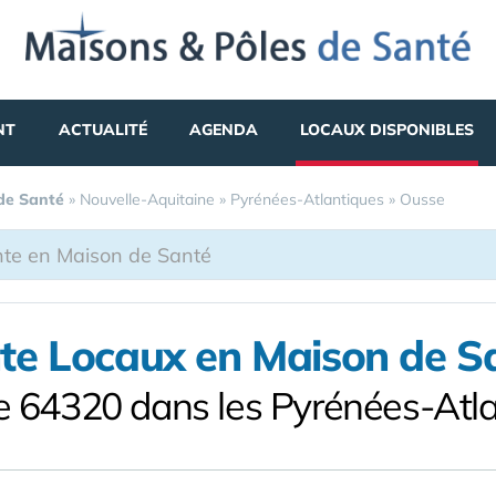
NT
ACTUALITÉ
AGENDA
LOCAUX DISPONIBLES
 de Santé
»
Nouvelle-Aquitaine
»
Pyrénées-Atlantiques
»
Ousse
te Locaux en Maison de S
 64320 dans les Pyrénées-Atl