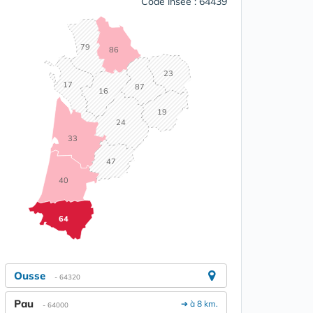
Code insee : 64439
79
86
23
17
87
16
19
24
33
47
40
64
Ousse
- 64320
Pau
➔ à 8 km.
- 64000