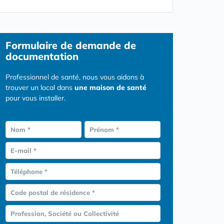
Formulaire
de demande de
documentation
Professionnel de santé, nous vous aidons à
trouver un local dans
une maison de santé
pour vous installer.
Nom *
Prénom *
E-mail *
Téléphone *
Code postal de résidence *
Profession, Société ou Collectivité