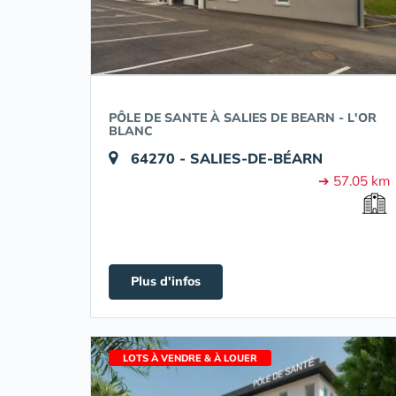
PÔLE DE SANTE À SALIES DE BEARN - L'OR
BLANC
64270 - SALIES-DE-BÉARN
➔ 57.05 km
Plus d'infos
LOTS À VENDRE & À LOUER