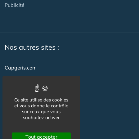
Publicité
Nos autres sites :
Capgeris.com
CapResidencesSeniors.com
Emploi-formation-sante.com
Ce site utilise des cookies
Seniorissimmo.com
et vous donne le contrôle
sur ceux que vous
Creche-et-naissance.com
souhaitez activer
Co-Living & Co-Working
Tout accepter