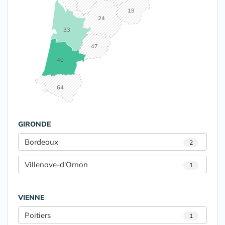
19
24
33
47
40
64
GIRONDE
Bordeaux
2
Villenave-d'Ornon
1
VIENNE
Poitiers
1