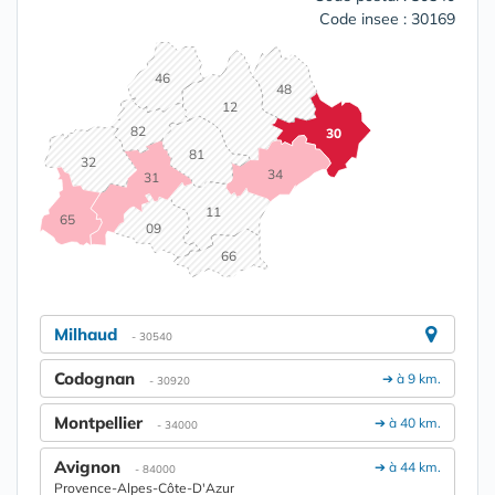
Code insee : 30169
46
48
12
82
30
81
32
34
31
11
65
09
66
Milhaud
- 30540
Codognan
➔ à 9 km.
- 30920
Montpellier
➔ à 40 km.
- 34000
Avignon
➔ à 44 km.
- 84000
Provence-Alpes-Côte-D'Azur