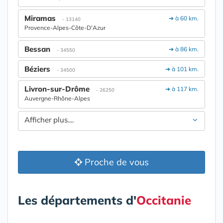
Miramas
➔ à 60 km.
- 13140
Provence-Alpes-Côte-D'Azur
Bessan
➔ à 86 km.
- 34550
Béziers
➔ à 101 km.
- 34500
Livron-sur-Drôme
➔ à 117 km.
- 26250
Auvergne-Rhône-Alpes
Afficher plus....
Proche de vous
Les départements d'
Occitanie