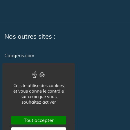
Nos autres sites :
Capgeris.com
CapResidencesSeniors.com
Emploi-formation-sante.com
Ce site utilise des cookies
Seniorissimmo.com
et vous donne le contrôle
sur ceux que vous
Creche-et-naissance.com
souhaitez activer
Co-Living & Co-Working
Tout accepter