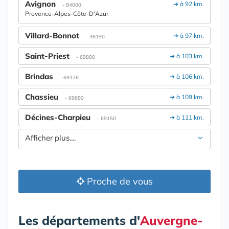
Avignon
➔ à 92 km.
- 84000
Provence-Alpes-Côte-D'Azur
Villard-Bonnot
➔ à 97 km.
- 38190
Saint-Priest
➔ à 103 km.
- 69800
Brindas
➔ à 106 km.
- 69126
Chassieu
➔ à 109 km.
- 69680
Décines-Charpieu
➔ à 111 km.
- 69150
Afficher plus....
Proche de vous
Les départements d'
Auvergne-