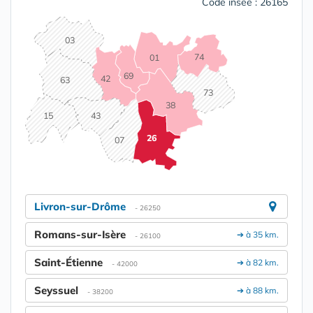
Code insee : 26165
03
74
01
69
42
63
73
38
15
43
26
07
Livron-sur-Drôme
- 26250
Romans-sur-Isère
➔ à 35 km.
- 26100
Saint-Étienne
➔ à 82 km.
- 42000
Seyssuel
➔ à 88 km.
- 38200