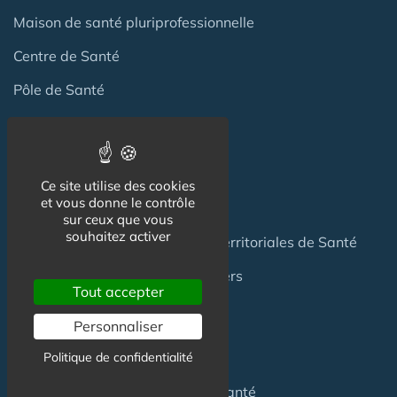
Maison de santé pluriprofessionnelle
Centre de Santé
Pôle de Santé
Maison sport-santé
Maison de naissance
Ce site utilise des cookies
et vous donne le contrôle
Centre de Soins et de Prévention
sur ceux que vous
souhaitez activer
Communauté Professionnelles Territoriales de Santé
Hotel Patient & Hôtels Hospitaliers
Tout accepter
Personnaliser
Pour les
Professionnels
Politique de confidentialité
Location locaux
en Maison de Santé