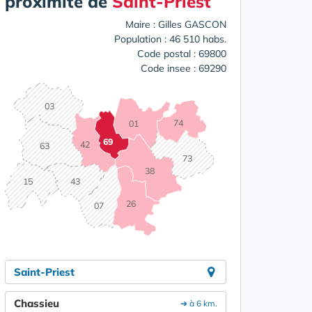
proximité de
Saint-Priest
Maire : Gilles GASCON
Population : 46 510 habs.
Code postal : 69800
Code insee : 69290
03
74
01
69
42
63
73
38
15
43
26
07
Saint-Priest
Chassieu
➔ à 6 km.