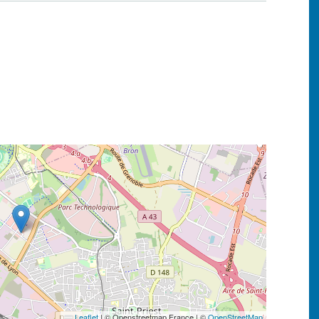
Leaflet
|
© Openstreetmap France | ©
OpenStreetMap