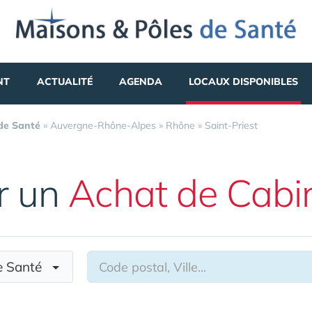
NT
ACTUALITÉ
AGENDA
LOCAUX DISPONIBLES
 de Santé
»
Auvergne-Rhône-Alpes
»
Rhône
»
Saint-Priest
r un
Achat de Cabi
de Santé