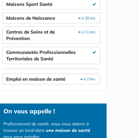
Maisons Sport Santé
Maisons de Naissance
➔ à 28 km.
Centres de Soins et de
➔ à 11 km.
Prévention
Communautés Professionnelles
Territoriales de Santé
Emploi en maison de santé
➔ à 7 km.
On vous appelle !
Professionnel de santé, nous vous aidons à
trouver un local dans
une maison de santé
pour vous installer.