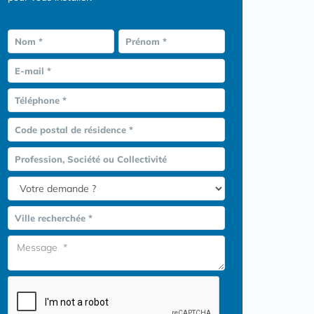
Nom *
Prénom *
E-mail *
Téléphone *
Code postal de résidence *
Profession, Société ou Collectivité
Ville recherchée *