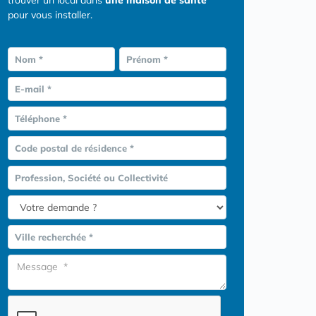
trouver un local dans
une maison de santé
pour vous installer.
Nom *
Prénom *
E-mail *
Téléphone *
Code postal de résidence *
Profession, Société ou Collectivité
Ville recherchée *