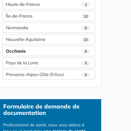
Hauts-de-France
2
Île-de-France
10
Normandie
6
Nouvelle-Aquitaine
10
Occitanie
8
Pays de la Loire
5
Provence-Alpes-Côte-D'Azur
6
Formulaire
de demande de
documentation
Professionnel de santé, nous vous aidons à