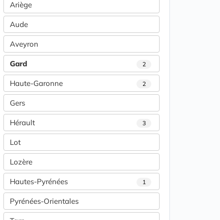
Ariège
Aude
Aveyron
Gard
2
Haute-Garonne
2
Gers
Hérault
3
Lot
Lozère
Hautes-Pyrénées
1
Pyrénées-Orientales