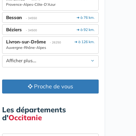
Provence-Alpes-Côte-D'Azur
Bessan
➔ à 76 km.
- 34550
Béziers
➔ à 92 km.
- 34500
Livron-sur-Drôme
➔ à 126 km.
- 26250
Auvergne-Rhône-Alpes
Afficher plus....
Proche de vous
Les départements
d'
Occitanie