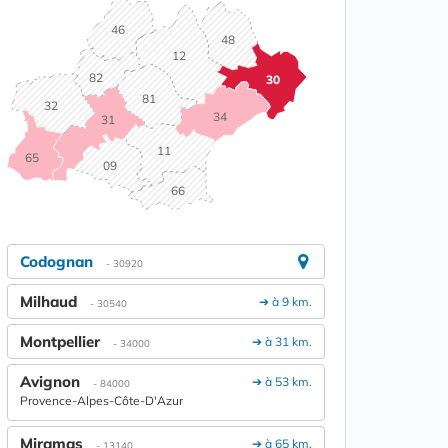
46
48
12
82
30
81
32
34
31
11
65
09
66
Codognan
- 30920
Milhaud
➔ à 9 km.
- 30540
Montpellier
➔ à 31 km.
- 34000
Avignon
➔ à 53 km.
- 84000
Provence-Alpes-Côte-D'Azur
Miramas
➔ à 65 km.
- 13140