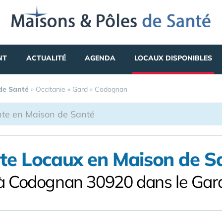
NT
ACTUALITÉ
AGENDA
LOCAUX DISPONIBLES
 de Santé
»
Occitanie
»
Gard
»
Codognan
te Locaux en Maison de S
à Codognan 30920 dans le Gar