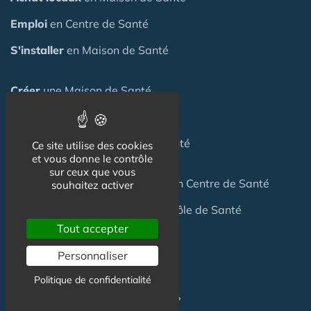
Emploi
en Centre de Santé
S'installer
en Maison de Santé
Créer
une Maison de Santé
Financer
une Maison de Santé
Investir
dans une Maison de Santé
Ce site utilise des cookies
et vous donne le contrôle
sur ceux que vous
Céder
une Maison
de Santé
ou un Centre de Santé
souhaitez activer
Terrain
pour création Maison / Pôle de Santé
Tout accepter
Personnaliser
FAQ
Politique de confidentialité
C'est quoi une Maison de Santé ?