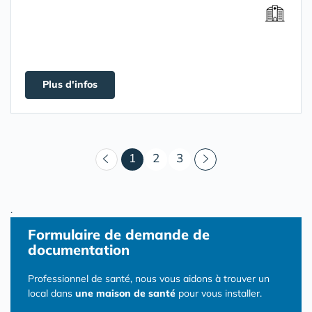
Plus d'infos
(courant)
1
2
3
.
Formulaire
de demande de
documentation
Professionnel de santé, nous vous aidons à trouver un
local dans
une maison de santé
pour vous installer.