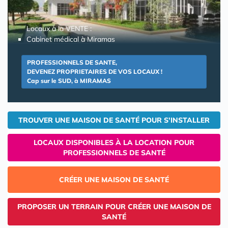
Locaux à la VENTE :
Cabinet médical à Miramas
PROFESSIONNELS DE SANTE,
DEVENEZ PROPRIETAIRES DE VOS LOCAUX !
Cap sur le SUD, à MIRAMAS
TROUVER UNE MAISON DE SANTÉ POUR S'INSTALLER
LOCAUX DISPONIBLES À LA LOCATION POUR
PROFESSIONNELS DE SANTÉ
CRÉER UNE MAISON DE SANTÉ
PROPOSER UN TERRAIN POUR CRÉER UNE MAISON DE
SANTÉ