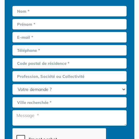
Nom *
Prénom *
E-mail *
Téléphone *
Code postal de résidence *
Profession, Société ou Collectivité
Ville recherchée *