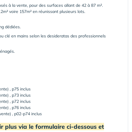
sés à la vente, pour des surfaces allant de 42 à 87 m².
2m² voire 157m² en réunissant plusieurs lots.
ng dédiées.
clé en mains selon les desideratas des professionnels
ménagés.
nte) , p75 inclus
nte) , p73 inclus
nte) , p72 inclus
nte) , p76 inclus
ente) , p02-p74 inclus
 plus via le formulaire ci-dessous et