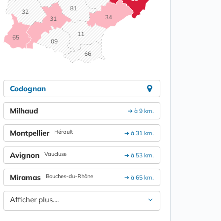
81
32
34
31
11
65
09
66
Codognan
Milhaud
➔ à 9 km.
Montpellier
Hérault
➔ à 31 km.
Avignon
Vaucluse
➔ à 53 km.
Miramas
Bouches-du-Rhône
➔ à 65 km.
Afficher plus....