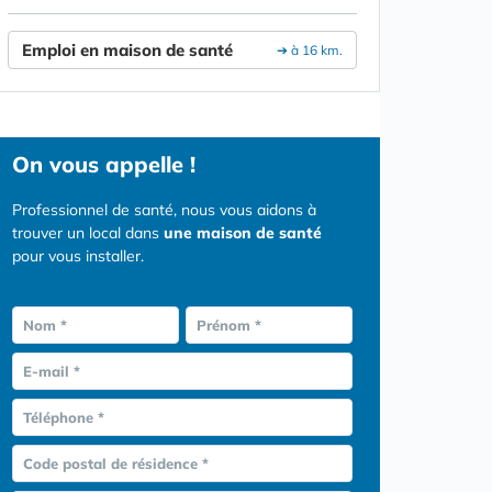
Emploi en maison de santé
➔ à 16 km.
On vous appelle !
Professionnel de santé, nous vous aidons à
trouver un local dans
une maison de santé
pour vous installer.
Nom *
Prénom *
E-mail *
Téléphone *
Code postal de résidence *