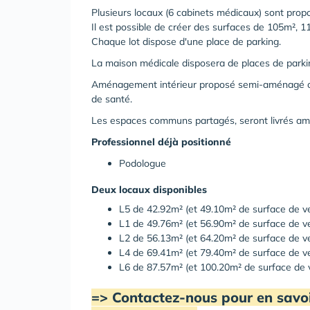
Plusieurs locaux (6 cabinets médicaux) sont propo
Il est possible
de créer des surfaces de 105m², 11
Chaque lot dispose d'une place de parking.
La maison médicale disposera de places de parki
Aménagement intérieur proposé semi-aménagé ou 
de santé.
Les espaces communs partagés, seront livrés a
Professionnel déjà positionné
Podologue
Deux locaux disponibles
L5 de 42.92m² (et 49.10m² de surface de ve
L1 de 49.76m² (et 56.90m² de surface de ve
L2 de 56.13m² (et 64.20m² de surface de ve
L4 de 69.41m² (et 79.40m² de surface de ve
L6 de 87.57m² (et 100.20m² de surface de v
=> Contactez-nous pour en savoir