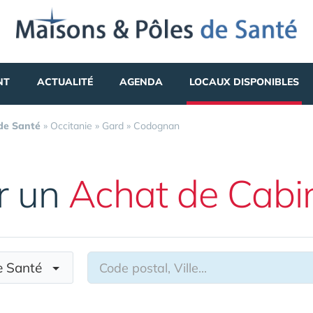
NT
ACTUALITÉ
AGENDA
LOCAUX DISPONIBLES
 de Santé
»
Occitanie
»
Gard
»
Codognan
r un
Achat de Cabi
de Santé