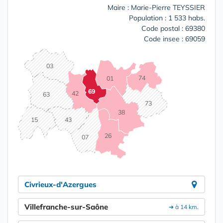
Maire : Marie-Pierre TEYSSIER
Population : 1 533 habs.
Code postal : 69380
Code insee : 69059
03
74
01
69
42
63
73
38
15
43
26
07
Civrieux-d'Azergues
Villefranche-sur-Saône
➔ à 14 km.