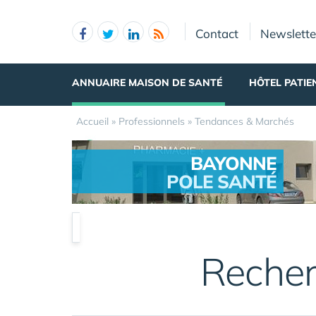
Panneau de gestion des cookies
Contact
Newslette
ANNUAIRE MAISON DE SANTÉ
HÔTEL PATIE
Accueil
»
Professionnels
»
Tendances & Marchés
BAYONNE
POLE SANTÉ
.
Recher