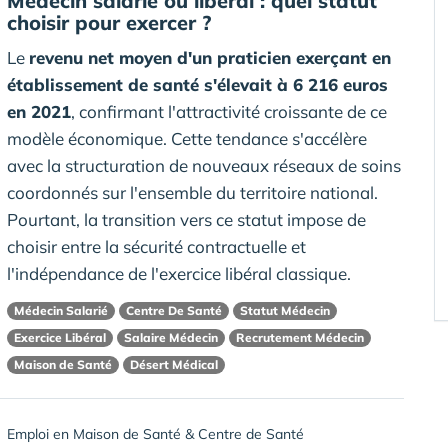
Médecin salarié ou libéral : quel statut
choisir pour exercer ?
Le
revenu net moyen d'un praticien exerçant en
établissement de santé s'élevait à 6 216 euros
en 2021
, confirmant l'attractivité croissante de ce
modèle économique. Cette tendance s'accélère
avec la structuration de nouveaux réseaux de soins
coordonnés sur l'ensemble du territoire national.
Pourtant, la transition vers ce statut impose de
choisir entre la sécurité contractuelle et
l'indépendance de l'exercice libéral classique.
Médecin Salarié
Centre De Santé
Statut Médecin
Exercice Libéral
Salaire Médecin
Recrutement Médecin
Maison de Santé
Désert Médical
Emploi en Maison de Santé & Centre de Santé