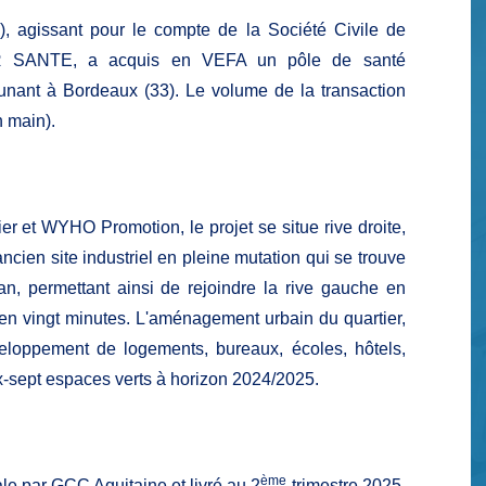
 agissant pour le compte de la Société Civile de
IR SANTE, a acquis en VEFA un pôle de santé
 Dunant à Bordeaux (33). Le volume de la transaction
n main).
 et WYHO Promotion, le projet se situe rive droite,
cien site industriel en pleine mutation qui se trouve
ean, permettant ainsi de rejoindre la rive gauche en
en vingt minutes. L'aménagement urbain du quartier,
eloppement de logements, bureaux, écoles, hôtels,
ix-sept espaces verts à horizon 2024/2025.
ème
ale par GCC Aquitaine et livré au 2
trimestre 2025.