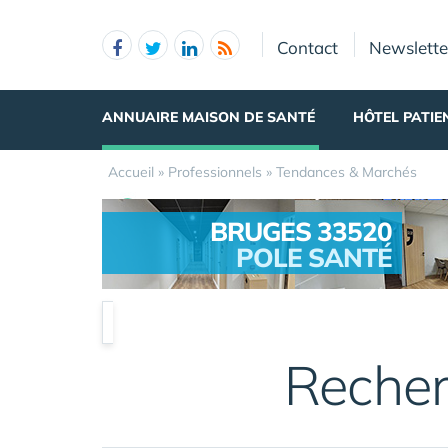
Panneau de gestion des cookies
Contact
Newslette
ANNUAIRE MAISON DE SANTÉ
HÔTEL PATIE
Accueil
»
Professionnels
»
Tendances & Marchés
BRUGES 33520
POLE SANTÉ
.
Recher