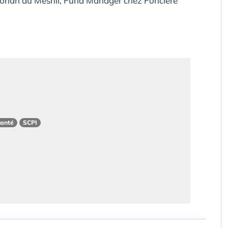
lorian du Mesnil, Fund Manager chez Foncière
Santé
SCPI