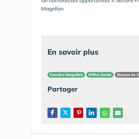
de nombreuses opportunités »,
déclare F
Magellan
En savoir plus
Foncière Magellan
Office Santé
Maison de 
Partager