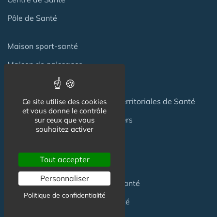
Pôle de Santé
Maison sport-santé
Maison de naissance
Centre de Soins et de Prévention
Communauté Professionnelles Territoriales de Santé
Ce site utilise des cookies
et vous donne le contrôle
Hotel Patient & Hôtels Hospitaliers
sur ceux que vous
souhaitez activer
Pour les
Professionnels
Tout accepter
Personnaliser
Location locaux
en Maison de Santé
Politique de confidentialité
Achat locaux
en Maison de Santé