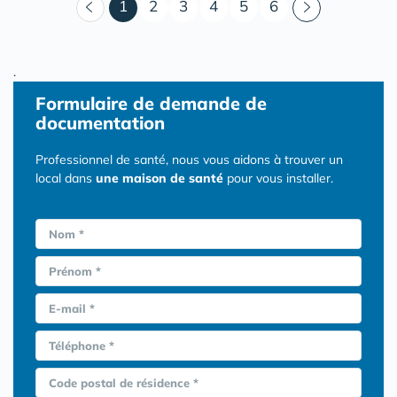
(courant)
1
2
3
4
5
6
.
Formulaire
de demande de
documentation
Professionnel de santé, nous vous aidons à trouver un
local dans
une maison de santé
pour vous installer.
Nom *
Prénom *
E-mail *
Téléphone *
Code postal de résidence *