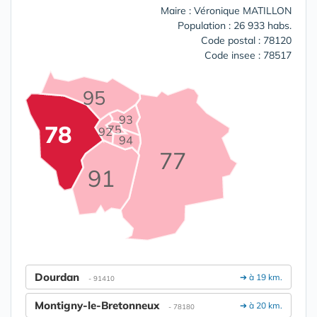
Maire : Véronique MATILLON
Population : 26 933 habs.
Code postal : 78120
Code insee : 78517
95
93
78
75
92
94
77
91
Dourdan
➔ à 19 km.
- 91410
Montigny-le-Bretonneux
➔ à 20 km.
- 78180