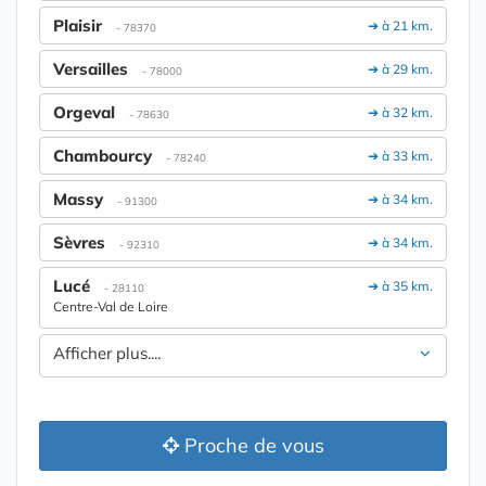
Plaisir
➔ à 21 km.
- 78370
Versailles
➔ à 29 km.
- 78000
Orgeval
➔ à 32 km.
- 78630
Chambourcy
➔ à 33 km.
- 78240
Massy
➔ à 34 km.
- 91300
Sèvres
➔ à 34 km.
- 92310
Lucé
➔ à 35 km.
- 28110
Centre-Val de Loire
Afficher plus....
Proche de vous