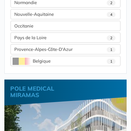
Normandie
2
Nouvelle-Aquitaine
4
Occitanie
Pays de la Loire
2
Provence-Alpes-Côte-D'Azur
1
Belgique
1
POLE MEDICAL
MIRAMAS