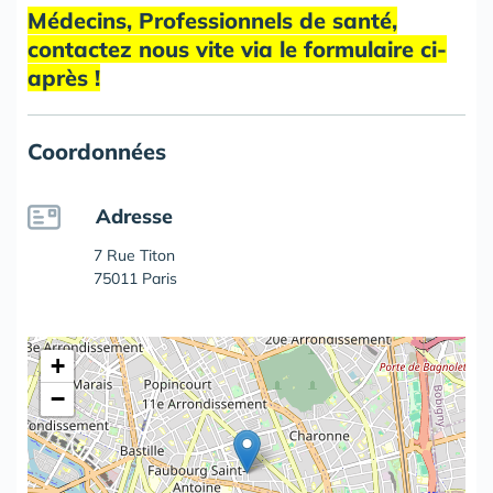
Médecins, Professionnels de santé,
contactez nous vite via le formulaire ci-
après !
Coordonnées
Adresse
7 Rue Titon
75011 Paris
+
−