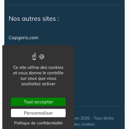
Nos autres sites :
Capgeris.com
CapResidencesSeniors.com
Emploi-formation-sante.com
Ce site utilise des cookies
Seniorissimmo.com
et vous donne le contrôle
sur ceux que vous
Creche-et-naissance.com
souhaitez activer
Co-Living & Co-Working
Tout accepter
Personnaliser
© Maisons-et-poles-de-sante.com 2026 - Tous droits
Politique de confidentialité
réservés. //
Gestion des cookies