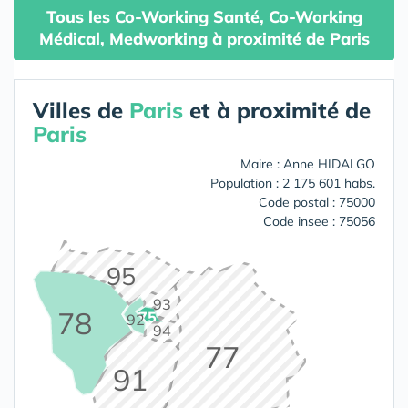
Tous les Co-Working Santé, Co-Working
Médical, Medworking à proximité de Paris
Villes de
Paris
et à proximité de
Paris
Maire : Anne HIDALGO
Population : 2 175 601 habs.
Code postal : 75000
Code insee : 75056
95
93
78
75
92
94
77
91