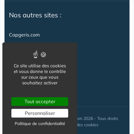
Nos autres sites :
Capgeris.com
CapResidencesSeniors.com
Emploi-formation-sante.com
Ce site utilise des cookies
Seniorissimmo.com
et vous donne le contrôle
sur ceux que vous
Creche-et-naissance.com
souhaitez activer
Co-Living & Co-Working
Tout accepter
Personnaliser
© Maisons-et-poles-de-sante.com 2026 - Tous droits
Politique de confidentialité
réservés. //
Gestion des cookies