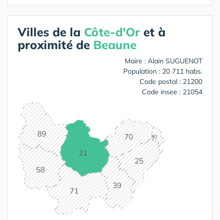
Villes de la
Côte-d'Or
et à
proximité de
Beaune
Maire : Alain SUGUENOT
Population : 20 711 habs.
Code postal : 21200
Code insee : 21054
89
70
90
21
25
58
39
71