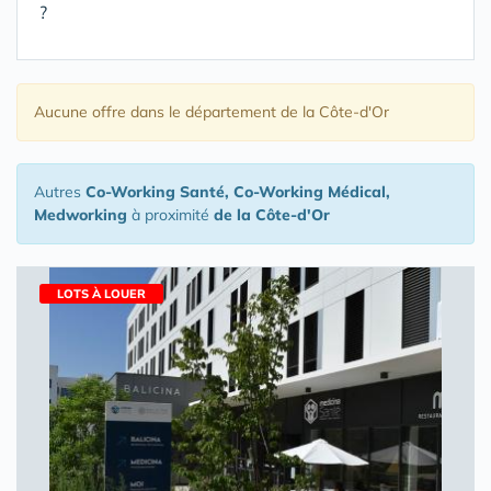
?
Aucune offre
dans le département de la Côte-d'Or
Autres
Co-Working Santé, Co-Working Médical,
Medworking
à proximité
de la Côte-d'Or
LOTS À LOUER