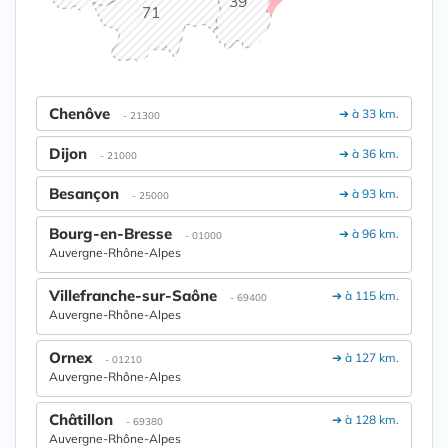
39
71
Chenôve
➔ à 33 km.
- 21300
Dijon
➔ à 36 km.
- 21000
Besançon
➔ à 93 km.
- 25000
Bourg-en-Bresse
➔ à 96 km.
- 01000
Auvergne-Rhône-Alpes
Villefranche-sur-Saône
➔ à 115 km.
- 69400
Auvergne-Rhône-Alpes
Ornex
➔ à 127 km.
- 01210
Auvergne-Rhône-Alpes
Châtillon
➔ à 128 km.
- 69380
Auvergne-Rhône-Alpes