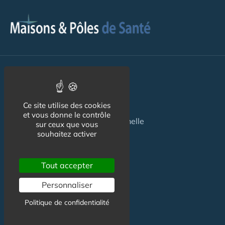
Pour les
Patients
Maison de santé
Ce site utilise des cookies
et vous donne le contrôle
Maison de santé pluriprofessionnelle
sur ceux que vous
souhaitez activer
Centre de Santé
Pôle de Santé
Tout accepter
Personnaliser
Maison sport-santé
Politique de confidentialité
Maison de naissance