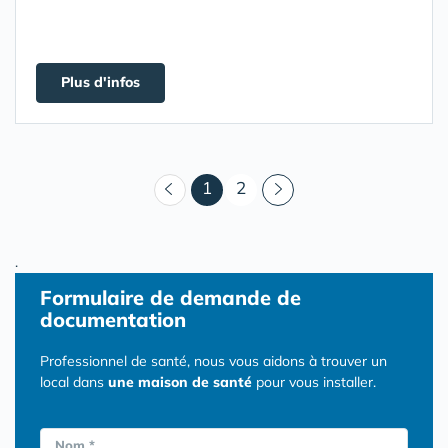
Plus d'infos
(courant)
1
2
.
Formulaire
de demande de
documentation
Professionnel de santé, nous vous aidons à trouver un
local dans
une maison de santé
pour vous installer.
Nom *