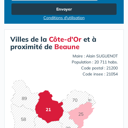
Envoyer
Conditions d'utilisation
Villes de la
Côte-d'Or
et à
proximité de
Beaune
Maire : Alain SUGUENOT
Population : 20 711 habs.
Code postal : 21200
Code insee : 21054
89
70
90
21
25
58