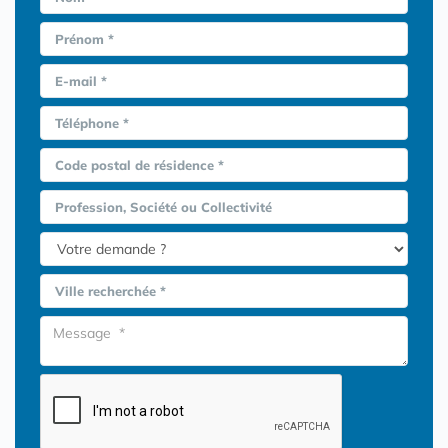
Prénom *
E-mail *
Téléphone *
Code postal de résidence *
Profession, Société ou Collectivité
Ville recherchée *