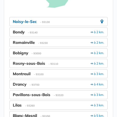
Noisy-le-Sec
- 93130
Bondy
➔ à 2 km.
- 93140
Romainville
➔ à 2 km.
- 93230
Bobigny
➔ à 2 km.
- 93000
Rosny-sous-Bois
➔ à 2 km.
- 93110
Montreuil
➔ à 3 km.
- 93100
Drancy
➔ à 4 km.
- 93700
Pavillons-sous-Bois
➔ à 3 km.
- 93320
Lilas
➔ à 3 km.
- 93260
Blanc-Mesnil
➔ à 5 km.
- 93150