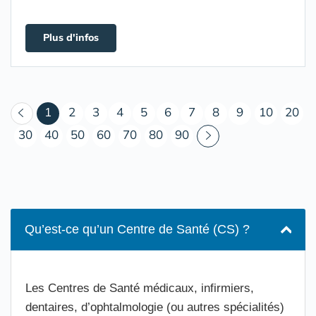
Plus d'infos
(courant)
1
2
3
4
5
6
7
8
9
10
20
30
40
50
60
70
80
90
Qu’est-ce qu’un Centre de Santé (CS) ?
Les Centres de Santé médicaux, infirmiers,
dentaires, d’ophtalmologie (ou autres spécialités)