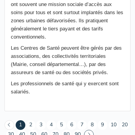
ont souvent une mission sociale d’accès aux
soins pour tous et sont surtout implantés dans les
zones urbaines défavorisées. Ils pratiquent
généralement le tiers payant et des tarifs
conventionnels.
Les Centres de Santé peuvent être gérés par des
associations, des collectivités territoriales
(Mairie, conseil départemental…), par des
assureurs de santé ou des sociétés privés.
Les professionnels de santé qui y exercent sont
salariés.
(courant)
1
2
3
4
5
6
7
8
9
10
20
30
40
50
60
70
80
90