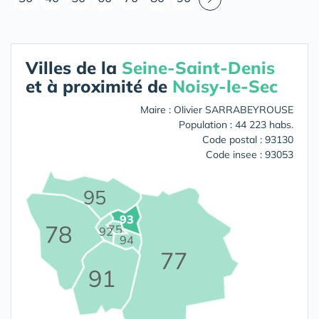
Villes de la
Seine-Saint-Denis
et à proximité de
Noisy-le-Sec
Maire : Olivier SARRABEYROUSE
Population : 44 223 habs.
Code postal : 93130
Code insee : 93053
95
93
78
75
92
94
77
91