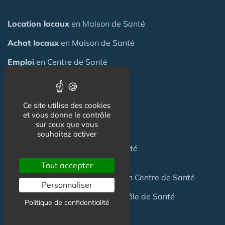
Location locaux
en Maison de Santé
Achat locaux
en Maison de Santé
Emploi
en Centre de Santé
S'installer
en Maison de Santé
Ce site utilise des cookies
Créer
une Maison de Santé
et vous donne le contrôle
sur ceux que vous
Financer
une Maison de Santé
souhaitez activer
Investir
dans une Maison de Santé
Tout accepter
Céder
une Maison
de Santé
ou un Centre de Santé
Personnaliser
Terrain
pour création Maison / Pôle de Santé
Politique de confidentialité