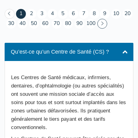
(courant)
1
2
3
4
5
6
7
8
9
10
20
30
40
50
60
70
80
90
100
Qu’est-ce qu’un Centre de Santé (CS) ?
Les Centres de Santé médicaux, infirmiers,
dentaires, d’ophtalmologie (ou autres spécialités)
ont souvent une mission sociale d’accès aux
soins pour tous et sont surtout implantés dans les
zones urbaines défavorisées. Ils pratiquent
généralement le tiers payant et des tarifs
conventionnels.