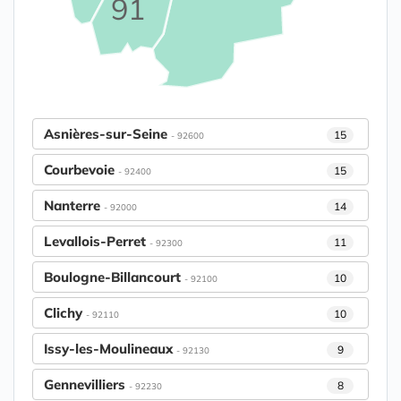
91
Asnières-sur-Seine
15
- 92600
Courbevoie
15
- 92400
Nanterre
14
- 92000
Levallois-Perret
11
- 92300
Boulogne-Billancourt
10
- 92100
Clichy
10
- 92110
Issy-les-Moulineaux
9
- 92130
Gennevilliers
8
- 92230