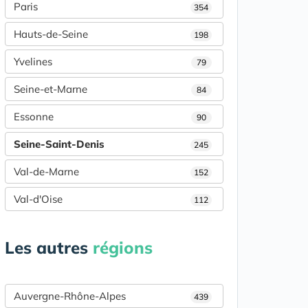
Paris
354
Hauts-de-Seine
198
Yvelines
79
Seine-et-Marne
84
Essonne
90
Seine-Saint-Denis
245
Val-de-Marne
152
Val-d'Oise
112
Les autres
régions
Auvergne-Rhône-Alpes
439