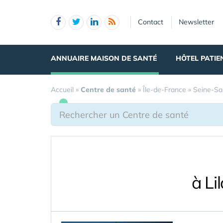
Panneau de gestion des cookies
Contact
Newsletter
ANNUAIRE MAISON DE SANTÉ
HÔTEL PATIE
Accueil
»
Centre de santé
»
Île-de-France
»
Seine-Sa
à Li