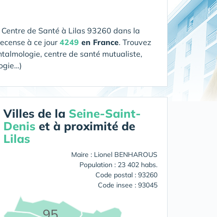
n Centre de Santé
à Lilas 93260 dans la
recense à ce jour
4249
en France
. Trouvez
htalmologie, centre de santé mutualiste,
logie…)
Villes de la
Seine-Saint-
Denis
et à proximité de
Lilas
Maire : Lionel BENHAROUS
Population : 23 402 habs.
Code postal : 93260
Code insee : 93045
95