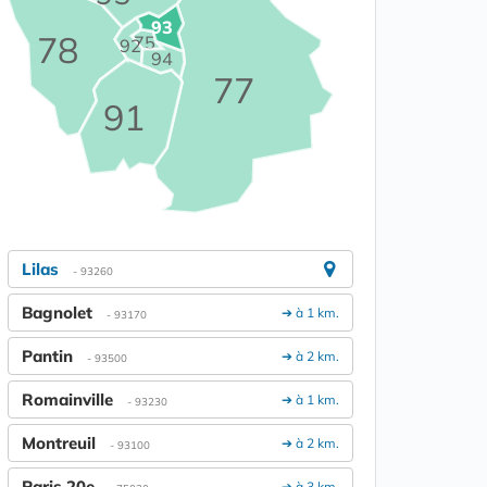
93
78
75
92
94
77
91
Lilas
- 93260
Bagnolet
➔ à 1 km.
- 93170
Pantin
➔ à 2 km.
- 93500
Romainville
➔ à 1 km.
- 93230
Montreuil
➔ à 2 km.
- 93100
Paris 20e
➔ à 3 km.