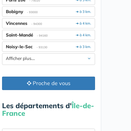
- 75020
Bobigny
➔ à 3 km.
- 93000
Vincennes
➔ à 4 km.
- 94300
Saint-Mandé
➔ à 4 km.
- 94160
Noisy-le-Sec
➔ à 3 km.
- 93130
Afficher plus....
Proche de vous
Les départements d'
Île-de-
France