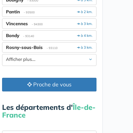
- 93000
Pantin
➔ à 2 km.
- 93500
Vincennes
➔ à 3 km.
- 94300
Bondy
➔ à 4 km.
- 93140
Rosny-sous-Bois
➔ à 3 km.
- 93110
Afficher plus....
Proche de vous
Les départements d'
Île-de-
France