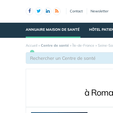
Panneau de gestion des cookies
Contact
Newsletter
ANNUAIRE MAISON DE SANTÉ
HÔTEL PATIE
Accueil
»
Centre de santé
»
Île-de-France
»
Seine-Sa
à Romai