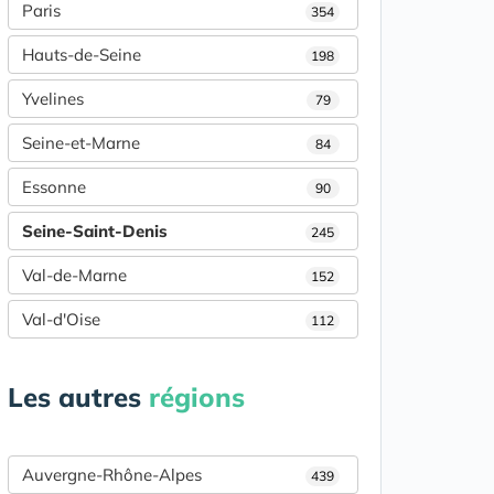
Paris
354
Hauts-de-Seine
198
Yvelines
79
Seine-et-Marne
84
Essonne
90
Seine-Saint-Denis
245
Val-de-Marne
152
Val-d'Oise
112
Les autres
régions
Auvergne-Rhône-Alpes
439