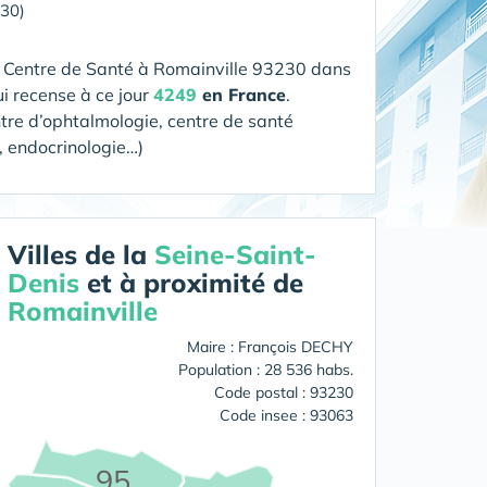
230)
n Centre de Santé
à Romainville 93230 dans
i recense à ce jour
4249
en France
.
ntre d’ophtalmologie, centre de santé
, endocrinologie…)
Villes de la
Seine-Saint-
Denis
et à proximité de
Romainville
Maire : François DECHY
Population : 28 536 habs.
Code postal : 93230
Code insee : 93063
95