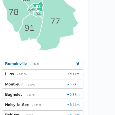
93
78
75
92
94
77
91
Romainville
- 93230
Lilas
➔ à 1 km.
- 93260
Montreuil
➔ à 2 km.
- 93100
Bagnolet
➔ à 2 km.
- 93170
Noisy-le-Sec
➔ à 2 km.
- 93130
Bobigny
➔ à 3 km.