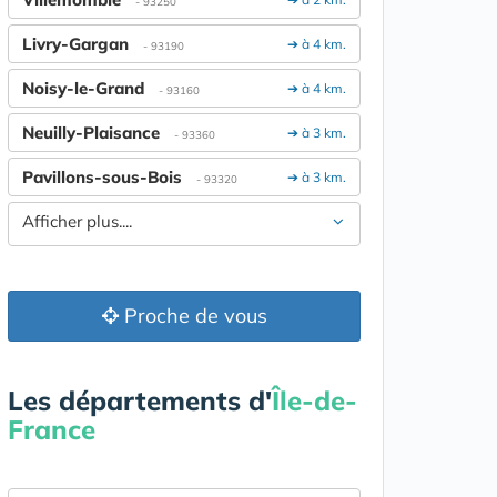
- 93250
Livry-Gargan
➔ à 4 km.
- 93190
Noisy-le-Grand
➔ à 4 km.
- 93160
Neuilly-Plaisance
➔ à 3 km.
- 93360
Pavillons-sous-Bois
➔ à 3 km.
- 93320
Afficher plus....
Proche de vous
Les départements d'
Île-de-
France