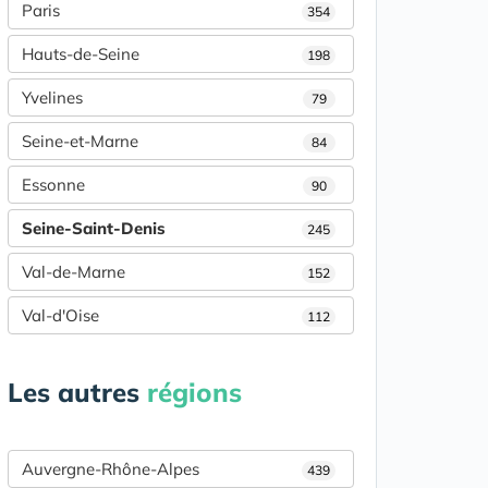
Paris
354
Hauts-de-Seine
198
Yvelines
79
Seine-et-Marne
84
Essonne
90
Seine-Saint-Denis
245
Val-de-Marne
152
Val-d'Oise
112
Les autres
régions
Auvergne-Rhône-Alpes
439