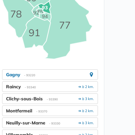
93
78
75
92
94
77
91
Gagny
- 93220
Raincy
➔ à 2 km.
- 93340
Clichy-sous-Bois
➔ à 3 km.
- 93390
Montfermeil
➔ à 2 km.
- 93370
Neuilly-sur-Marne
➔ à 3 km.
- 93330
Villemomble
➔ à 2 km.