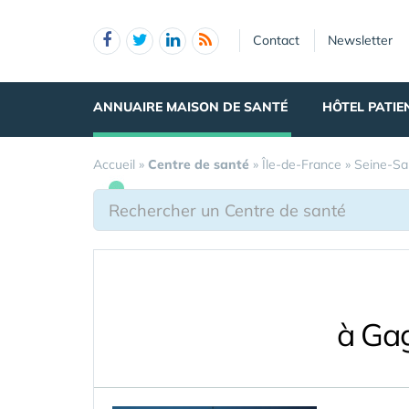
Panneau de gestion des cookies
Contact
Newsletter
ANNUAIRE MAISON DE SANTÉ
HÔTEL PATIE
Accueil
»
Centre de santé
»
Île-de-France
»
Seine-Sa
à Gag