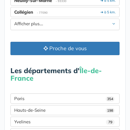
Neuilly-sur-Marne
➔ à 5 km.
- 93330
Collégien
➔ à 5 km.
- 77090
Afficher plus....
Proche de vous
Les départements d'
Île-de-
France
Paris
354
Hauts-de-Seine
198
Yvelines
79