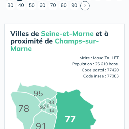
30
40
50
60
70
80
90
Villes de
Seine-et-Marne
et à
proximité de
Champs-sur-
Marne
Maire : Maud TALLET
Population : 25 610 habs.
Code postal : 77420
Code insee : 77083
95
93
78
75
92
94
77
91