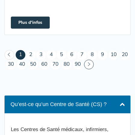
Plus d'infos
(courant)
1
2
3
4
5
6
7
8
9
10
20
30
40
50
60
70
80
90
Qu’est-ce qu’un Centre de Santé (CS) ?
Les Centres de Santé médicaux, infirmiers,