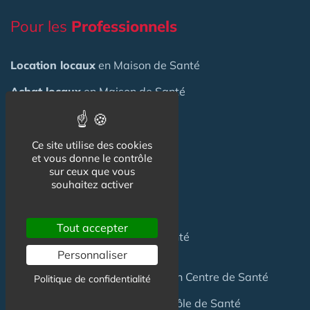
Pour les
Professionnels
Location locaux
en Maison de Santé
Achat locaux
en Maison de Santé
Emploi
en Centre de Santé
S'installer
en Maison de Santé
Ce site utilise des cookies
et vous donne le contrôle
sur ceux que vous
Créer
une Maison de Santé
souhaitez activer
Financer
une Maison de Santé
Tout accepter
Investir
dans une Maison de Santé
Personnaliser
Céder
une Maison
de Santé
ou un Centre de Santé
Politique de confidentialité
Terrain
pour création Maison / Pôle de Santé