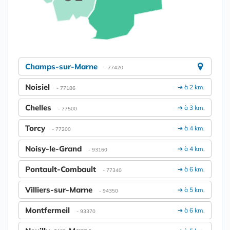
Champs-sur-Marne
- 77420
Noisiel
➔ à 2 km.
- 77186
Chelles
➔ à 3 km.
- 77500
Torcy
➔ à 4 km.
- 77200
Noisy-le-Grand
➔ à 4 km.
- 93160
Pontault-Combault
➔ à 6 km.
- 77340
Villiers-sur-Marne
➔ à 5 km.
- 94350
Montfermeil
➔ à 6 km.
- 93370