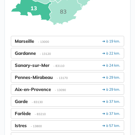
13
83
Marseille
➔ à 19 km.
- 13000
Gardanne
➔ à 22 km.
- 13120
Sanary-sur-Mer
➔ à 24 km.
- 83110
Pennes-Mirabeau
➔ à 29 km.
- 13170
Aix-en-Provence
➔ à 29 km.
- 13090
Garde
➔ à 37 km.
- 83130
Farlède
➔ à 37 km.
- 83210
Istres
➔ à 57 km.
- 13800