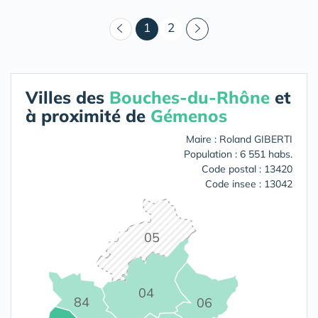
(courant)
1
2
Villes des
Bouches-du-Rhône
et
à proximité de
Gémenos
Maire : Roland GIBERTI
Population : 6 551 habs.
Code postal : 13420
Code insee : 13042
05
04
84
06