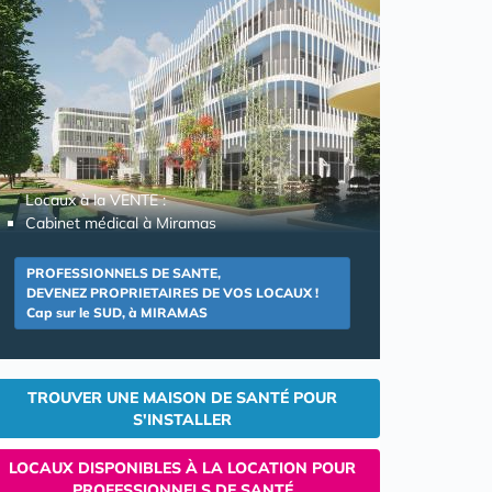
Locaux à la VENTE :
Cabinet médical à Miramas
PROFESSIONNELS DE SANTE,
DEVENEZ PROPRIETAIRES DE VOS LOCAUX !
Cap sur le SUD, à MIRAMAS
TROUVER UNE MAISON DE SANTÉ POUR
S'INSTALLER
LOCAUX DISPONIBLES À LA LOCATION POUR
PROFESSIONNELS DE SANTÉ