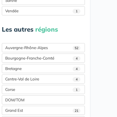
Sarthe
Vendée
1
Les autres
régions
Auvergne-Rhône-Alpes
52
Bourgogne-Franche-Comté
4
Bretagne
4
Centre-Val de Loire
4
Corse
1
DOM/TOM
Grand Est
21