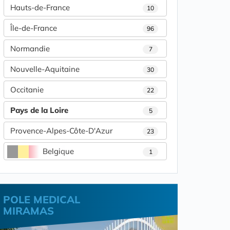
Hauts-de-France
10
Île-de-France
96
Normandie
7
Nouvelle-Aquitaine
30
Occitanie
22
Pays de la Loire
5
Provence-Alpes-Côte-D'Azur
23
Belgique
1
POLE MEDICAL
MIRAMAS