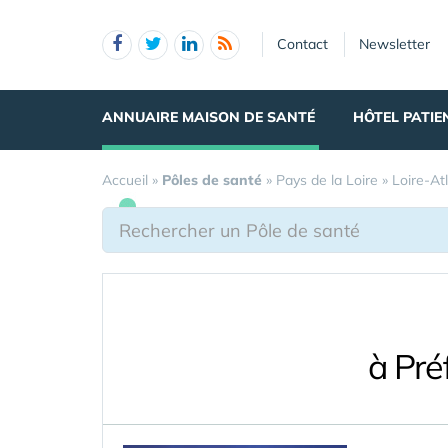
Panneau de gestion des cookies
Contact
Newsletter
ANNUAIRE MAISON DE SANTÉ
HÔTEL PATIE
Accueil
»
Pôles de santé
»
Pays de la Loire
»
Loire-At
à Pré