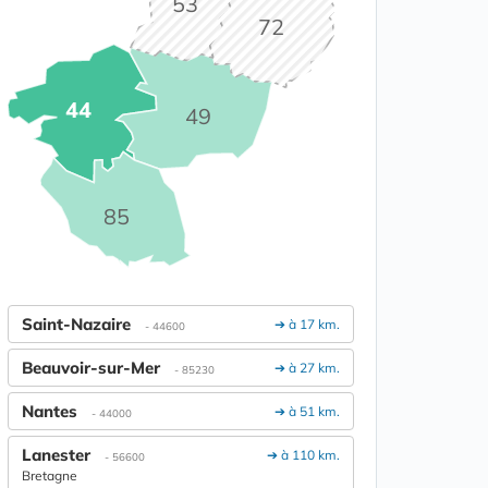
53
72
44
49
85
Saint-Nazaire
➔ à 17 km.
- 44600
Beauvoir-sur-Mer
➔ à 27 km.
- 85230
Nantes
➔ à 51 km.
- 44000
Lanester
➔ à 110 km.
- 56600
Bretagne