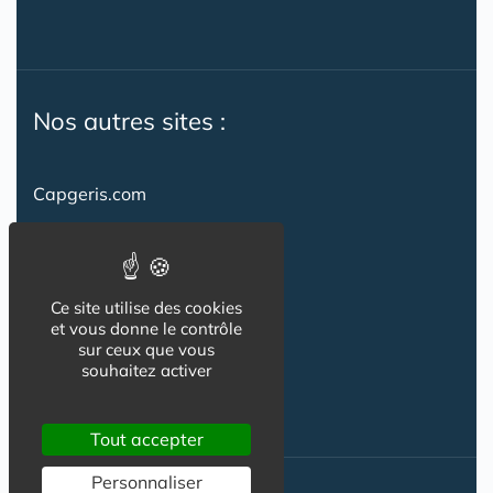
Nos autres sites :
Capgeris.com
CapResidencesSeniors.com
Emploi-formation-sante.com
Ce site utilise des cookies
Seniorissimmo.com
et vous donne le contrôle
sur ceux que vous
Creche-et-naissance.com
souhaitez activer
Co-Living & Co-Working
Tout accepter
Personnaliser