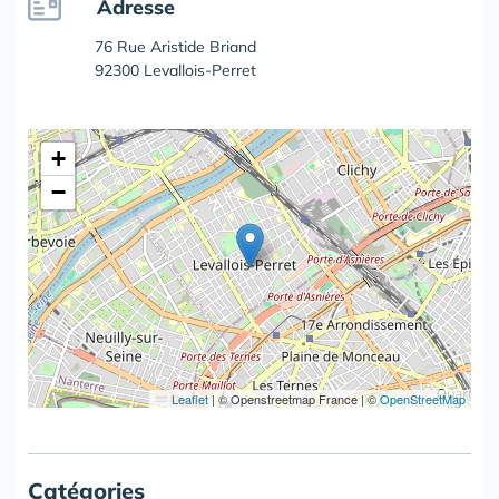
Adresse
76 Rue Aristide Briand
92300 Levallois-Perret
+
−
Leaflet
|
© Openstreetmap France | ©
OpenStreetMap
Catégories