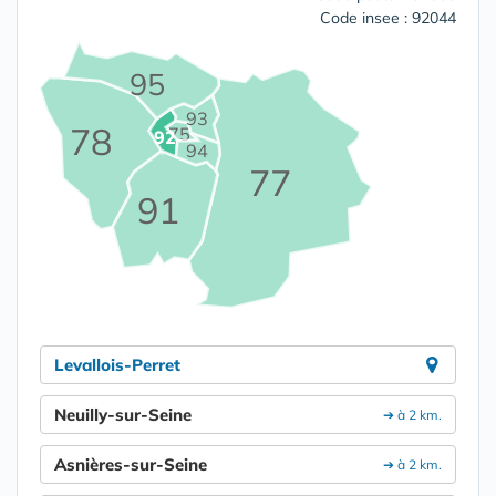
Code insee : 92044
95
93
78
75
92
94
77
91
Levallois-Perret
Neuilly-sur-Seine
➔ à 2 km.
Asnières-sur-Seine
➔ à 2 km.