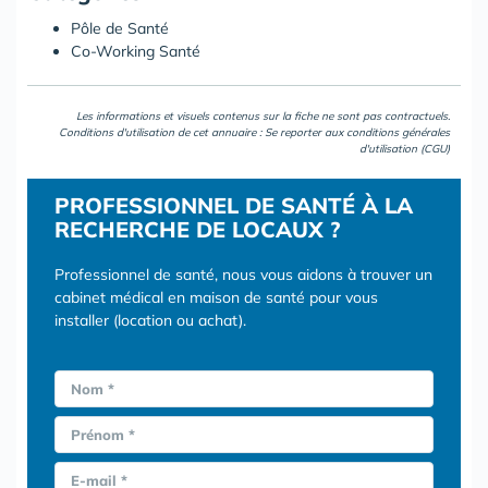
Pôle de Santé
Co-Working Santé
Les informations et visuels contenus sur la fiche ne sont pas contractuels.
Conditions d'utilisation de cet annuaire : Se reporter aux
conditions générales
d'utilisation (CGU)
PROFESSIONNEL DE SANTÉ À LA
RECHERCHE DE LOCAUX ?
Professionnel de santé, nous vous aidons à trouver un
cabinet médical en maison de santé pour vous
installer (location ou achat).
Nom *
Prénom *
E-mail *