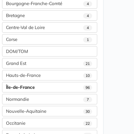
Bourgogne-Franche-Comté
4
Bretagne
4
Centre-Val de Loire
4
Corse
1
DOM/TOM
Grand Est
21
Hauts-de-France
10
Île-de-France
96
Normandie
7
Nouvelle-Aquitaine
30
Occitanie
22