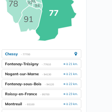
78
75
92
94
77
91
Chessy
- 77700
Fontenay-Trésigny
➔ à 21 km.
- 77610
Nogent-sur-Marne
➔ à 21 km.
- 94130
Fontenay-sous-Bois
➔ à 22 km.
- 94120
Roissy-en-France
➔ à 23 km.
- 95700
Montreuil
➔ à 23 km.
- 93100