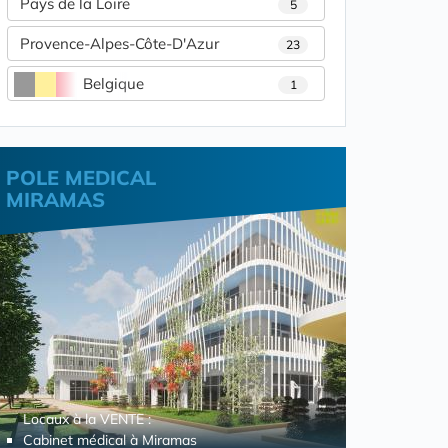
Pays de la Loire
5
Provence-Alpes-Côte-D'Azur
23
Belgique
1
POLE MEDICAL
MIRAMAS
Locaux à la VENTE :
Cabinet médical à Miramas