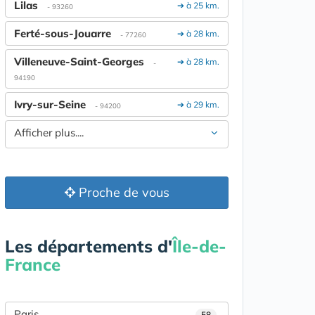
Lilas
➔ à 25 km.
- 93260
Ferté-sous-Jouarre
➔ à 28 km.
- 77260
Villeneuve-Saint-Georges
➔ à 28 km.
-
94190
Ivry-sur-Seine
➔ à 29 km.
- 94200
Afficher plus....
Proche de vous
Les départements d'
Île-de-
France
Paris
58