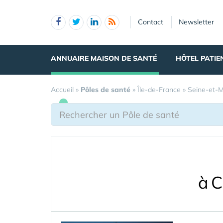
Panneau de gestion des cookies
Contact
Newsletter
ANNUAIRE MAISON DE SANTÉ
HÔTEL PATIE
Accueil
»
Pôles de santé
»
Île-de-France
»
Seine-et-
à C