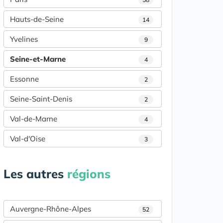
Hauts-de-Seine
14
Yvelines
9
Seine-et-Marne
4
Essonne
2
Seine-Saint-Denis
2
Val-de-Marne
4
Val-d'Oise
3
Les autres
régions
Auvergne-Rhône-Alpes
52