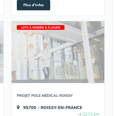
Plus d'infos
LOTS À VENDRE & À LOUER
PROJET POLE MÉDICAL ROISSY
95700 - ROISSY-EN-FRANCE
➔ 22.72 km