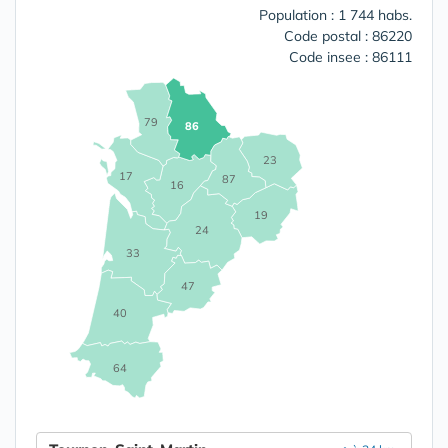
Population : 1 744 habs.
Code postal : 86220
Code insee : 86111
79
86
23
17
87
16
19
24
33
47
40
64