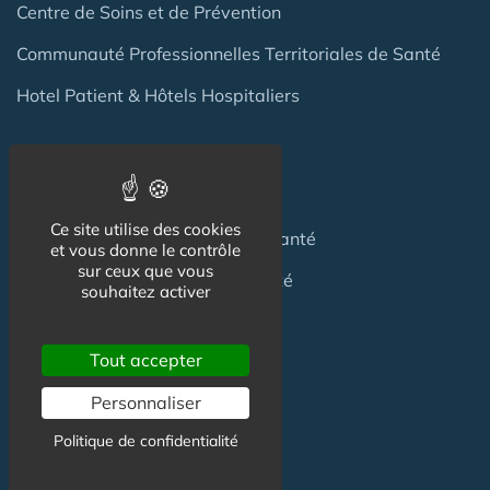
Centre de Soins et de Prévention
Communauté Professionnelles Territoriales de Santé
Hotel Patient & Hôtels Hospitaliers
Pour les
Professionnels
Ce site utilise des cookies
Location locaux
en Maison de Santé
et vous donne le contrôle
sur ceux que vous
Achat locaux
en Maison de Santé
souhaitez activer
Emploi
en Centre de Santé
Tout accepter
S'installer
en Maison de Santé
Personnaliser
Créer
une Maison de Santé
Politique de confidentialité
Financer
une Maison de Santé