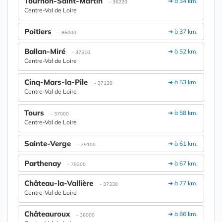
Tournon-Saint-Martin
➔ à 34 km.
- 36220
Centre-Val de Loire
Poitiers
➔ à 37 km.
- 86000
Ballan-Miré
➔ à 52 km.
- 37510
Centre-Val de Loire
Cinq-Mars-la-Pile
➔ à 53 km.
- 37130
Centre-Val de Loire
Tours
➔ à 58 km.
- 37000
Centre-Val de Loire
Sainte-Verge
➔ à 61 km.
- 79100
Parthenay
➔ à 67 km.
- 79200
Château-la-Vallière
➔ à 77 km.
- 37330
Centre-Val de Loire
Châteauroux
➔ à 86 km.
- 36000