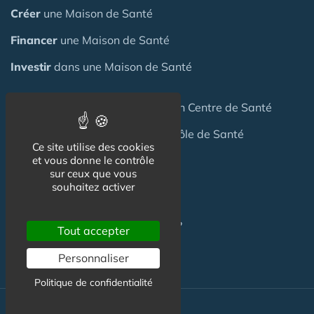
Créer
une Maison de Santé
Financer
une Maison de Santé
Investir
dans une Maison de Santé
Céder
une Maison
de Santé
ou un Centre de Santé
Terrain
pour création Maison / Pôle de Santé
Ce site utilise des cookies
et vous donne le contrôle
sur ceux que vous
FAQ
souhaitez activer
C'est quoi une Maison de Santé ?
Tout accepter
Personnaliser
Politique de confidentialité
Actualité