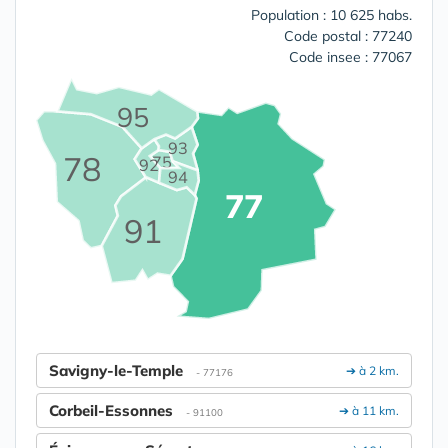
Population : 10 625 habs.
Code postal : 77240
Code insee : 77067
95
93
78
75
92
94
77
91
Savigny-le-Temple
➔ à 2 km.
- 77176
Corbeil-Essonnes
➔ à 11 km.
- 91100