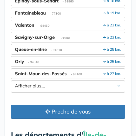
Épinay-sous-Sénart
➔ à 16 km.
- 91860
Fontainebleau
➔ à 19 km.
- 77300
Valenton
➔ à 23 km.
- 94460
Savigny-sur-Orge
➔ à 23 km.
- 91600
Queue-en-Brie
➔ à 25 km.
- 94510
Orly
➔ à 25 km.
- 94310
Saint-Maur-des-Fossés
➔ à 27 km.
- 94100
Afficher plus....
Proche de vous
Les départements d'
Île-de-